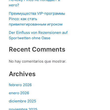
него?
Преимущества VIP-программы
Pinco: как стать
привилегированным игроком
Der Einfluss von Rezensionen auf
Sportwetten ohne Oase
Recent Comments
No hay comentarios que mostrar.
Archives
febrero 2026
enero 2026
diciembre 2025
noviembre 2025