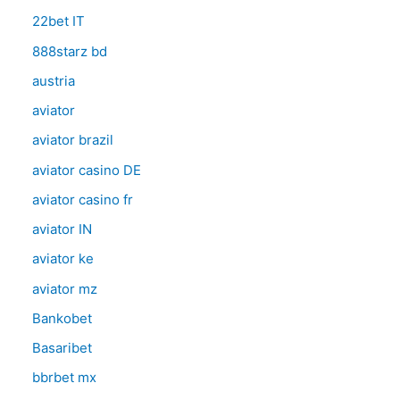
22bet IT
888starz bd
austria
aviator
aviator brazil
aviator casino DE
aviator casino fr
aviator IN
aviator ke
aviator mz
Bankobet
Basaribet
bbrbet mx