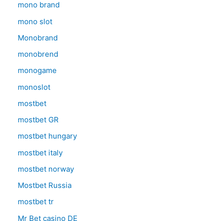
mono brand
mono slot
Monobrand
monobrend
monogame
monoslot
mostbet
mostbet GR
mostbet hungary
mostbet italy
mostbet norway
Mostbet Russia
mostbet tr
Mr Bet casino DE