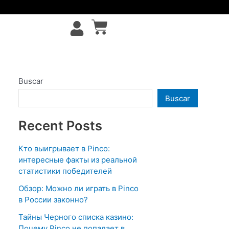
Carrito
Buscar
Buscar
Recent Posts
Кто выигрывает в Pinco:
интересные факты из реальной
статистики победителей
Обзор: Можно ли играть в Pinco
в России законно?
Тайны Черного списка казино:
Почему Pinco не попадает в