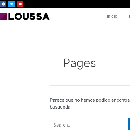
F
T
Y
Ir
Buscar
a
w
o
c
i
u
al
por:
e
t
t
b
t
u
Inicio
contenido
o
e
b
o
r
e
k
Pages
Parece que no hemos podido encontrar
búsqueda.