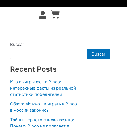
Carrito
Buscar
Buscar
Recent Posts
Кто выигрывает в Pinco:
интересные факты из реальной
статистики победителей
Обзор: Можно ли играть в Pinco
в России законно?
Тайны Черного списка казино:
Почему Pinco не попадает в