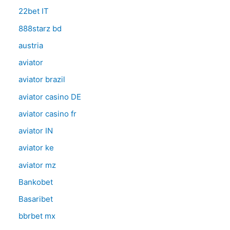
22bet IT
888starz bd
austria
aviator
aviator brazil
aviator casino DE
aviator casino fr
aviator IN
aviator ke
aviator mz
Bankobet
Basaribet
bbrbet mx