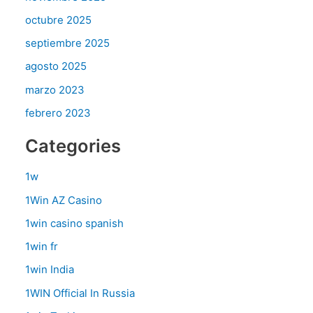
octubre 2025
septiembre 2025
agosto 2025
marzo 2023
febrero 2023
Categories
1w
1Win AZ Casino
1win casino spanish
1win fr
1win India
1WIN Official In Russia