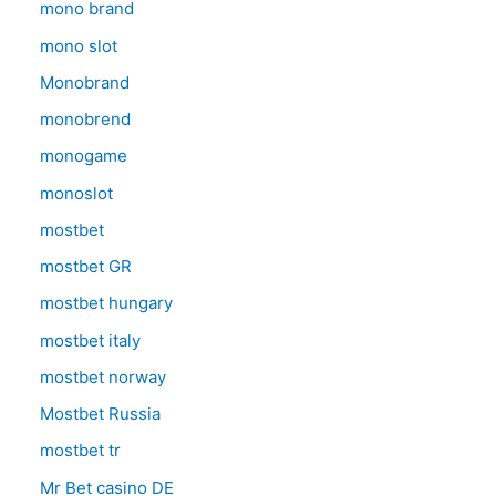
mono brand
mono slot
Monobrand
monobrend
monogame
monoslot
mostbet
mostbet GR
mostbet hungary
mostbet italy
mostbet norway
Mostbet Russia
mostbet tr
Mr Bet casino DE