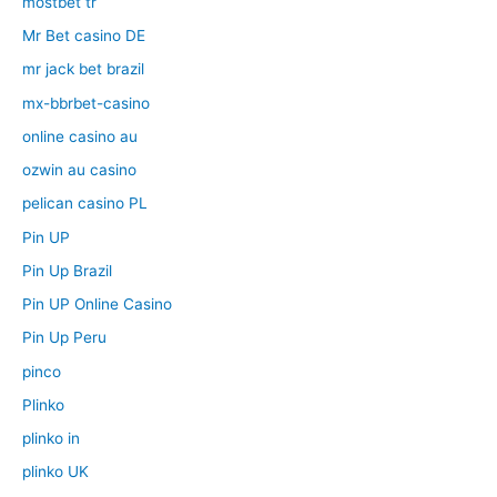
mostbet tr
Mr Bet casino DE
mr jack bet brazil
mx-bbrbet-casino
online casino au
ozwin au casino
pelican casino PL
Pin UP
Pin Up Brazil
Pin UP Online Casino
Pin Up Peru
pinco
Plinko
plinko in
plinko UK