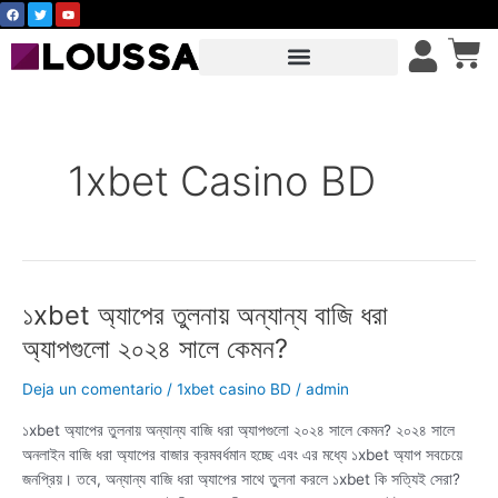
F
T
Y
Ir
a
w
o
c
i
u
al
Car
e
t
t
b
t
u
contenido
o
e
b
o
r
e
k
1xbet Casino BD
১xbet অ্যাপের তুলনায় অন্যান্য বাজি ধরা
১xbet
অ্যাপের
অ্যাপগুলো ২০২৪ সালে কেমন?
তুলনায়
অন্যান্য
Deja un comentario
/
1xbet casino BD
/
admin
বাজি
১xbet অ্যাপের তুলনায় অন্যান্য বাজি ধরা অ্যাপগুলো ২০২৪ সালে কেমন? ২০২৪ সালে
ধরা
অনলাইন বাজি ধরা অ্যাপের বাজার ক্রমবর্ধমান হচ্ছে এবং এর মধ্যে ১xbet অ্যাপ সবচেয়ে
অ্যাপগুলো
জনপ্রিয়। তবে, অন্যান্য বাজি ধরা অ্যাপের সাথে তুলনা করলে ১xbet কি সত্যিই সেরা?
২০২৪