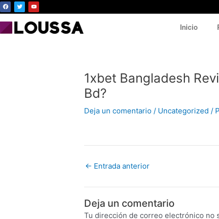
F
T
Y
Ir
a
w
o
c
i
u
al
e
t
t
b
t
u
Inicio
contenido
o
e
b
o
r
e
k
1xbet Bangladesh Revi
Bd?
Deja un comentario
/
Uncategorized
/ 
←
Entrada anterior
Deja un comentario
Tu dirección de correo electrónico no 