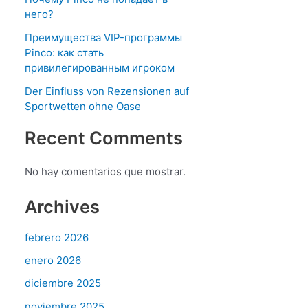
него?
Преимущества VIP-программы
Pinco: как стать
привилегированным игроком
Der Einfluss von Rezensionen auf
Sportwetten ohne Oase
Recent Comments
No hay comentarios que mostrar.
Archives
febrero 2026
enero 2026
diciembre 2025
noviembre 2025