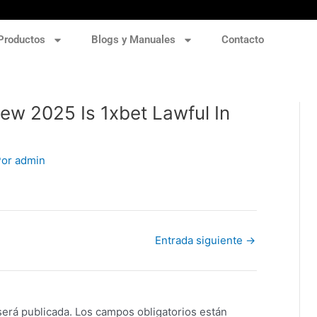
Productos
Blogs y Manuales
Contacto
ew 2025 Is 1xbet Lawful In
Por
admin
Entrada siguiente
→
será publicada.
Los campos obligatorios están