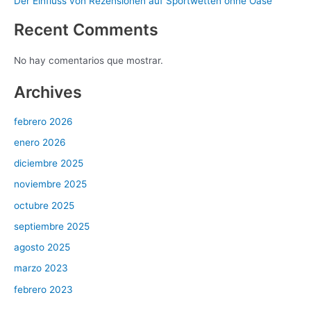
Der Einfluss von Rezensionen auf Sportwetten ohne Oase
Recent Comments
No hay comentarios que mostrar.
Archives
febrero 2026
enero 2026
diciembre 2025
noviembre 2025
octubre 2025
septiembre 2025
agosto 2025
marzo 2023
febrero 2023