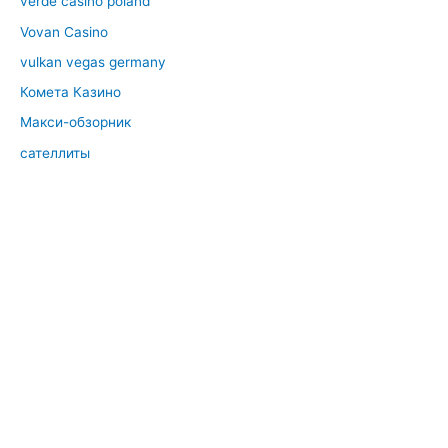
verde casino poland
Vovan Casino
vulkan vegas germany
Комета Казино
Макси-обзорник
сателлиты