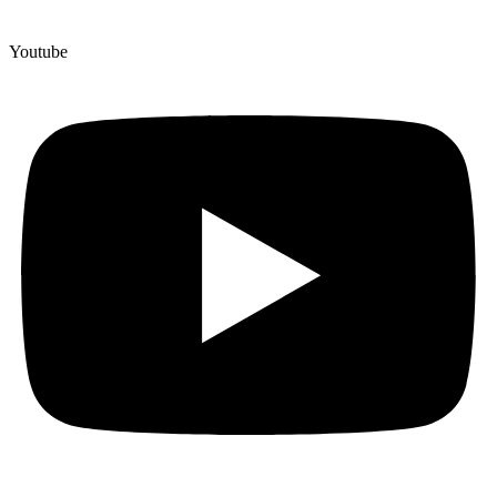
Youtube