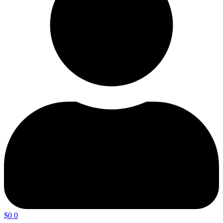
$
0
0