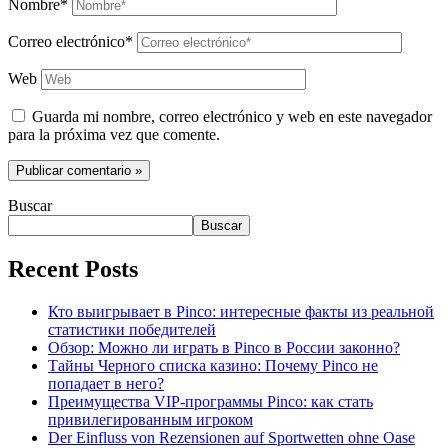
Nombre*
Correo electrónico*
Web
Guarda mi nombre, correo electrónico y web en este navegador
para la próxima vez que comente.
Buscar
Buscar
Recent Posts
Кто выигрывает в Pinco: интересные факты из реальной
статистики победителей
Обзор: Можно ли играть в Pinco в России законно?
Тайны Черного списка казино: Почему Pinco не
попадает в него?
Преимущества VIP-программы Pinco: как стать
привилегированным игроком
Der Einfluss von Rezensionen auf Sportwetten ohne Oase