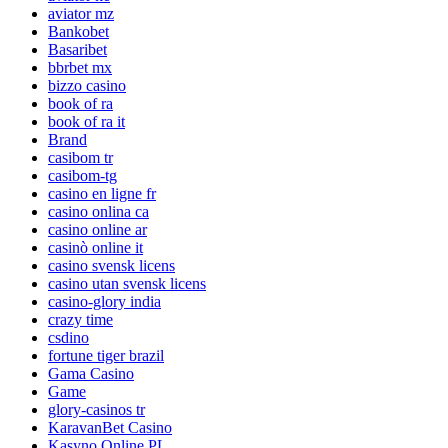
aviator mz
Bankobet
Basaribet
bbrbet mx
bizzo casino
book of ra
book of ra it
Brand
casibom tr
casibom-tg
casino en ligne fr
casino onlina ca
casino online ar
casinò online it
casino svensk licens
casino utan svensk licens
casino-glory india
crazy time
csdino
fortune tiger brazil
Gama Casino
Game
glory-casinos tr
KaravanBet Casino
Kasyno Online PL