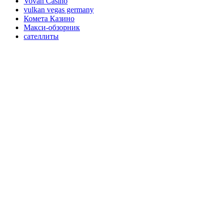
Vovan Casino
vulkan vegas germany
Комета Казино
Макси-обзорник
сателлиты