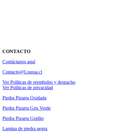
CONTACTO
Contáctanos aquí
Contacto@Loussa.cl
Ver Políticas de reembolso y despacho
Ver Políticas de privacidad
Piedra Pizarra Oxidada
Piedra Pizarra Gris Verde
Piedra Pizarra Grafito
Lamina de piedra negra