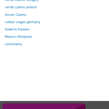
verde casino poland
Vovan Casino
vulkan vegas germany
Комета Казино
Макси-обзорник
сателлиты