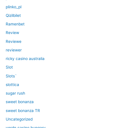
plinko_pl
Qizilbilet
Ramenbet
Review
Reviewe
reviewer
ricky casino australia
Slot
Slots`
slottica
sugar rush
sweet bonanza
sweet bonanza TR
Uncategorized
verde casino hungary