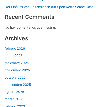
Der Einfluss von Rezensionen auf Sportwetten ohne Oase
Recent Comments
No hay comentarios que mostrar.
Archives
febrero 2026
enero 2026
diciembre 2025
noviembre 2025
octubre 2025
septiembre 2025
agosto 2025
marzo 2023
febrero 2023