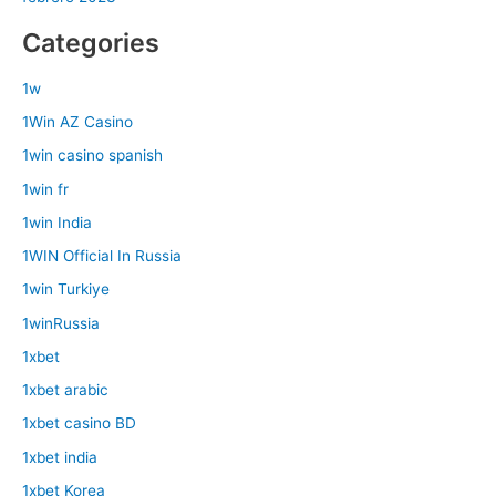
Categories
1w
1Win AZ Casino
1win casino spanish
1win fr
1win India
1WIN Official In Russia
1win Turkiye
1winRussia
1xbet
1xbet arabic
1xbet casino BD
1xbet india
1xbet Korea