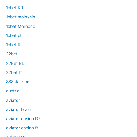
1xbet KR
1xbet malaysia
1xbet Morocco
1xbet pt
1xbet RU
22bet
22Bet BD
22bet IT
888starz bd
austria
aviator
aviator brazil
aviator casino DE
aviator casino fr