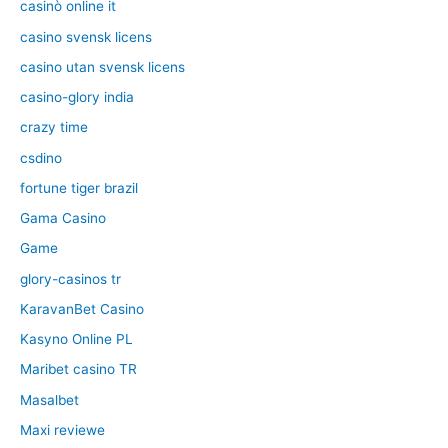
casinò online it
casino svensk licens
casino utan svensk licens
casino-glory india
crazy time
csdino
fortune tiger brazil
Gama Casino
Game
glory-casinos tr
KaravanBet Casino
Kasyno Online PL
Maribet casino TR
Masalbet
Maxi reviewe