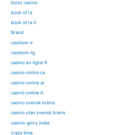
bizzo casino
book of ra
book of ra it
Brand
casibom tr
casibom-tg
casino en ligne fr
casino onlina ca
casino online ar
casinò online it
casino svensk licens
casino utan svensk licens
casino-glory india
crazy time