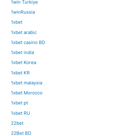
1win Turkiye
1winRussia
1xbet
1xbet arabic
1xbet casino BD
1xbet india
1xbet Korea
1xbet KR
1xbet malaysia
1xbet Morocco
1xbet pt
1xbet RU
22bet
22Bet BD