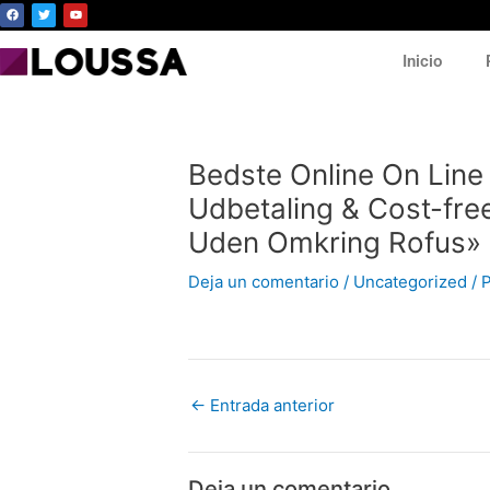
F
T
Y
Ir
a
w
o
c
i
u
al
e
t
t
b
t
u
Inicio
contenido
o
e
b
o
r
e
k
Bedste Online On Lin
Udbetaling & Cost-fre
Uden Omkring Rofus»
Deja un comentario
/
Uncategorized
/ 
←
Entrada anterior
Deja un comentario