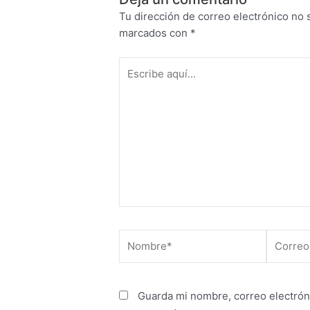
Tu dirección de correo electrónico no 
marcados con
*
Escribe
aquí...
Nombre*
Correo
electrón
Guarda mi nombre, correo electrón