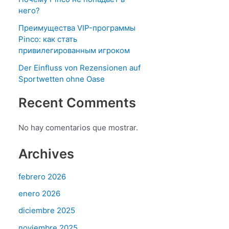
него?
Преимущества VIP-программы
Pinco: как стать
привилегированным игроком
Der Einfluss von Rezensionen auf
Sportwetten ohne Oase
Recent Comments
No hay comentarios que mostrar.
Archives
febrero 2026
enero 2026
diciembre 2025
noviembre 2025