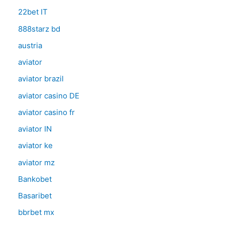
22bet IT
888starz bd
austria
aviator
aviator brazil
aviator casino DE
aviator casino fr
aviator IN
aviator ke
aviator mz
Bankobet
Basaribet
bbrbet mx