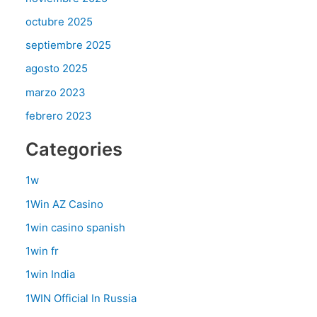
octubre 2025
septiembre 2025
agosto 2025
marzo 2023
febrero 2023
Categories
1w
1Win AZ Casino
1win casino spanish
1win fr
1win India
1WIN Official In Russia