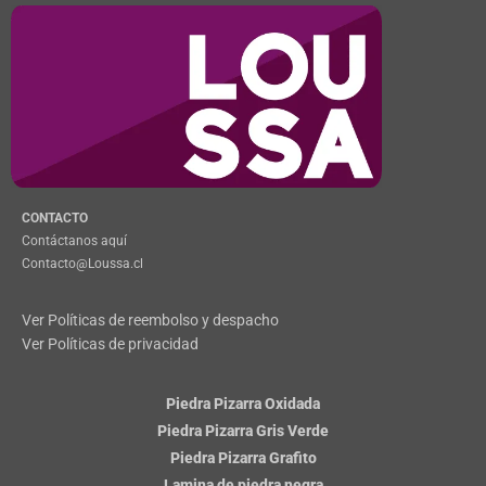
CONTACTO
Contáctanos aquí
Contacto@Loussa.cl
Ver Políticas de reembolso y despacho
Ver Políticas de privacidad
Piedra Pizarra Oxidada
Piedra Pizarra Gris Verde
Piedra Pizarra Grafito
Lamina de piedra negra