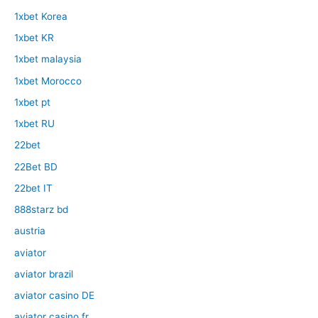
1xbet Korea
1xbet KR
1xbet malaysia
1xbet Morocco
1xbet pt
1xbet RU
22bet
22Bet BD
22bet IT
888starz bd
austria
aviator
aviator brazil
aviator casino DE
aviator casino fr