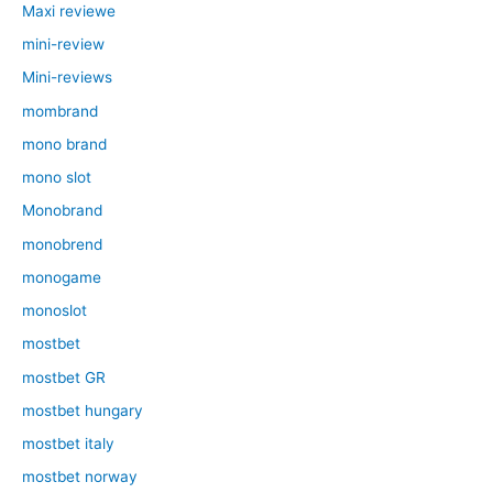
Maxi reviewe
mini-review
Mini-reviews
mombrand
mono brand
mono slot
Monobrand
monobrend
monogame
monoslot
mostbet
mostbet GR
mostbet hungary
mostbet italy
mostbet norway