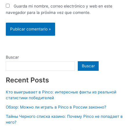
Guarda mi nombre, correo electrónico y web en este
navegador para la próxima vez que comente.
Buscar
Buscar
Recent Posts
Кто выигрывает в Pinco: интересные факты из реальной
статистики победителей
Обзор: Можно ли играть в Pinco в России законно?
Тайны Черного списка казино: Почему Pinco не попадает в
него?