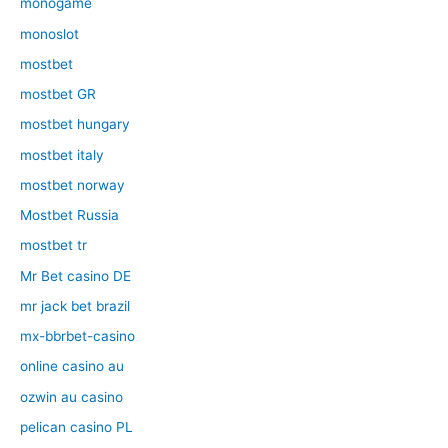
monogame
monoslot
mostbet
mostbet GR
mostbet hungary
mostbet italy
mostbet norway
Mostbet Russia
mostbet tr
Mr Bet casino DE
mr jack bet brazil
mx-bbrbet-casino
online casino au
ozwin au casino
pelican casino PL