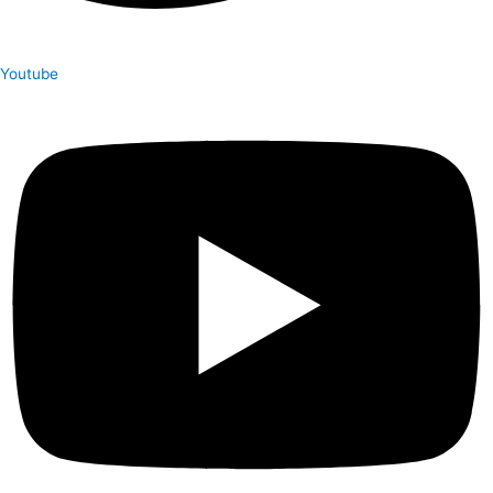
Youtube