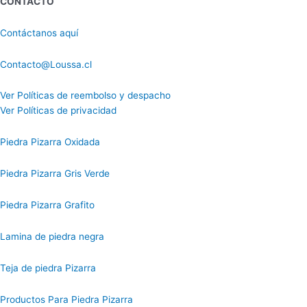
CONTACTO
Contáctanos aquí
Contacto@Loussa.cl
Ver Políticas de reembolso y despacho
Ver Políticas de privacidad
Piedra Pizarra Oxidada
Piedra Pizarra Gris Verde
Piedra Pizarra Grafito
Lamina de piedra negra
Teja de piedra Pizarra
Productos Para Piedra Pizarra