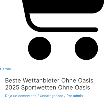
Carrito
Beste Wettanbieter Ohne Oasis
2025 Sportwetten Ohne Oasis
Deja un comentario
/
Uncategorized
/ Por
admin