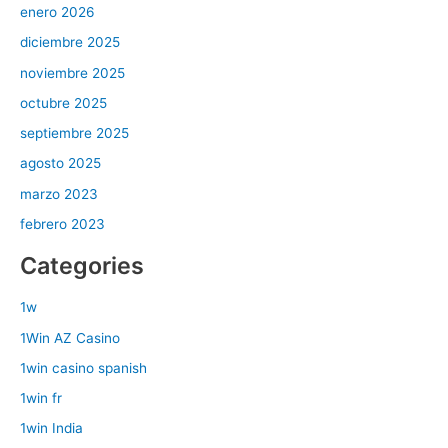
enero 2026
diciembre 2025
noviembre 2025
octubre 2025
septiembre 2025
agosto 2025
marzo 2023
febrero 2023
Categories
1w
1Win AZ Casino
1win casino spanish
1win fr
1win India