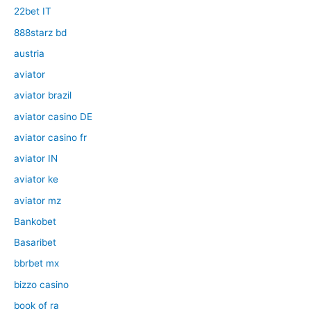
22bet IT
888starz bd
austria
aviator
aviator brazil
aviator casino DE
aviator casino fr
aviator IN
aviator ke
aviator mz
Bankobet
Basaribet
bbrbet mx
bizzo casino
book of ra