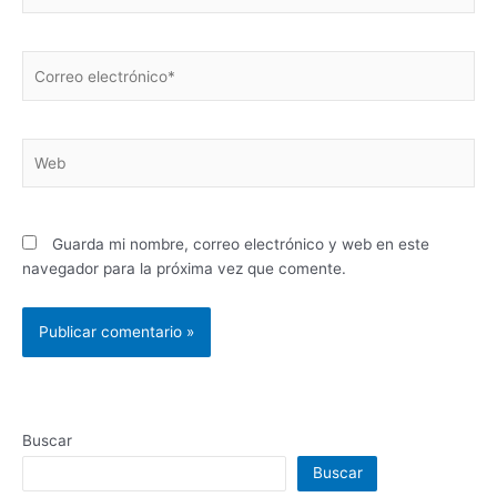
Correo
electrónico*
Web
Guarda mi nombre, correo electrónico y web en este
navegador para la próxima vez que comente.
Buscar
Buscar