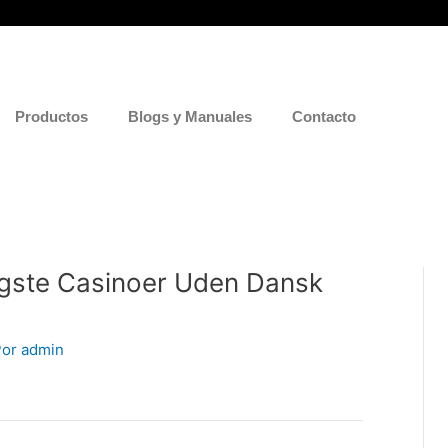
Productos
Blogs y Manuales
Contacto
ligste Casinoer Uden Dansk
Por
admin