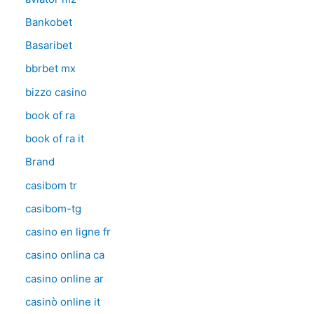
Bankobet
Basaribet
bbrbet mx
bizzo casino
book of ra
book of ra it
Brand
casibom tr
casibom-tg
casino en ligne fr
casino onlina ca
casino online ar
casinò online it