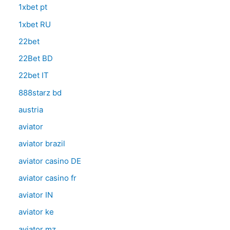
1xbet pt
1xbet RU
22bet
22Bet BD
22bet IT
888starz bd
austria
aviator
aviator brazil
aviator casino DE
aviator casino fr
aviator IN
aviator ke
aviator mz