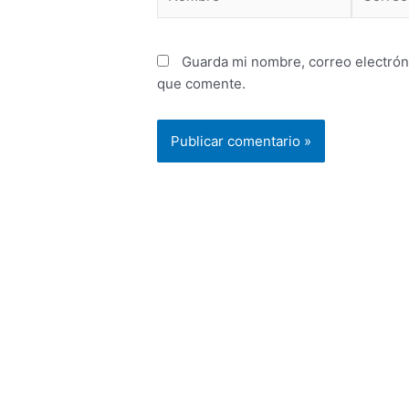
electrón
Guarda mi nombre, correo electrón
que comente.