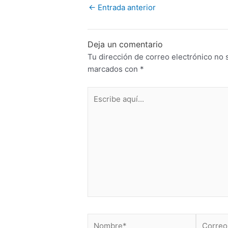
←
Entrada anterior
Deja un comentario
Tu dirección de correo electrónico no 
marcados con
*
Escribe
aquí...
Nombre*
Correo