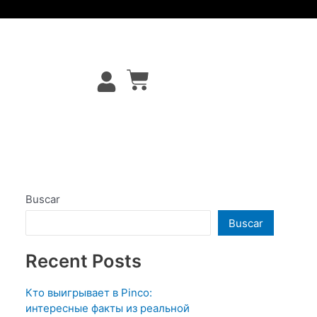
Carrito
Buscar
Buscar
Recent Posts
Кто выигрывает в Pinco:
интересные факты из реальной