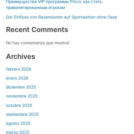
Преимущества VIP-программы Pinco: как стать
привилегированным игроком
Der Einfluss von Rezensionen auf Sportwetten ohne Oase
Recent Comments
No hay comentarios que mostrar.
Archives
febrero 2026
enero 2026
diciembre 2025
noviembre 2025
octubre 2025
septiembre 2025
agosto 2025
marzo 2023