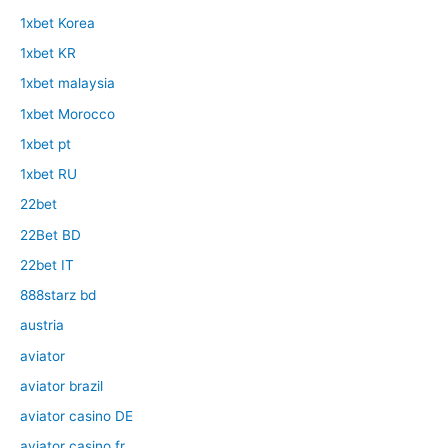
1xbet Korea
1xbet KR
1xbet malaysia
1xbet Morocco
1xbet pt
1xbet RU
22bet
22Bet BD
22bet IT
888starz bd
austria
aviator
aviator brazil
aviator casino DE
aviator casino fr