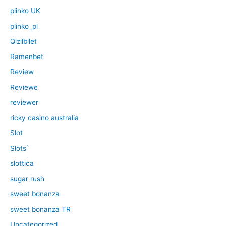
plinko UK
plinko_pl
Qizilbilet
Ramenbet
Review
Reviewe
reviewer
ricky casino australia
Slot
Slots`
slottica
sugar rush
sweet bonanza
sweet bonanza TR
Uncategorized