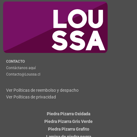
CONTACTO
Contáctanos aquí
Contacto@Loussa.cl
Ver Políticas de reembolso y despacho
Ver Políticas de privacidad
Piedra Pizarra Oxidada
Piedra Pizarra Gris Verde
Piedra Pizarra Grafito
Lamina de piedra negra