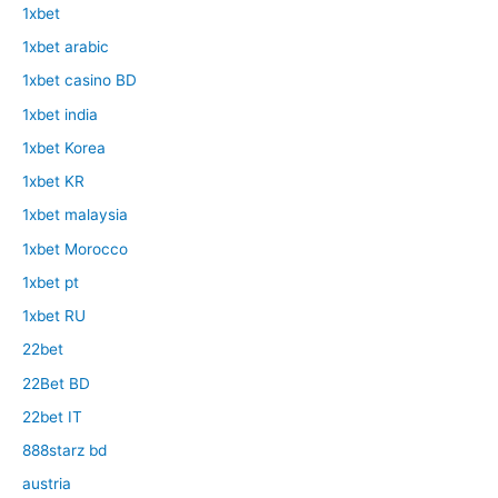
1xbet
1xbet arabic
1xbet casino BD
1xbet india
1xbet Korea
1xbet KR
1xbet malaysia
1xbet Morocco
1xbet pt
1xbet RU
22bet
22Bet BD
22bet IT
888starz bd
austria