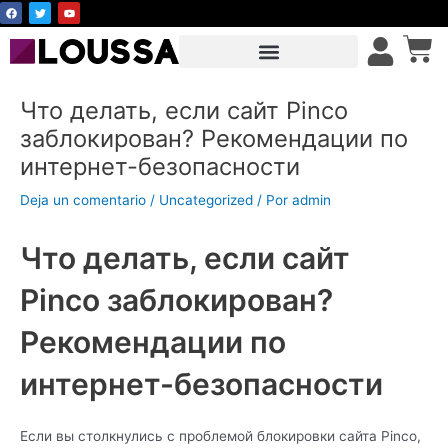
F
T
Y
Ir
a
w
o
c
i
u
al
Car
e
t
t
b
t
u
contenido
o
e
b
o
r
e
k
Что делать, если сайт Pinco
заблокирован? Рекомендации по
интернет-безопасности
Deja un comentario
/
Uncategorized
/ Por
admin
Что делать, если сайт
Pinco заблокирован?
Рекомендации по
интернет-безопасности
Если вы столкнулись с проблемой блокировки сайта Pinco,