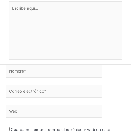
Escribe
aquí...
Nombre*
Correo
electrónico*
Web
Guarda mi nombre, correo electrónico y web en este