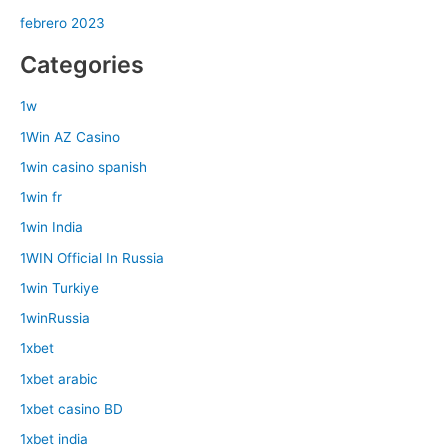
febrero 2023
Categories
1w
1Win AZ Casino
1win casino spanish
1win fr
1win India
1WIN Official In Russia
1win Turkiye
1winRussia
1xbet
1xbet arabic
1xbet casino BD
1xbet india