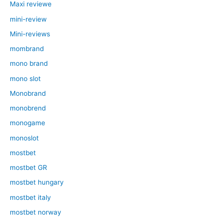
Maxi reviewe
mini-review
Mini-reviews
mombrand
mono brand
mono slot
Monobrand
monobrend
monogame
monoslot
mostbet
mostbet GR
mostbet hungary
mostbet italy
mostbet norway