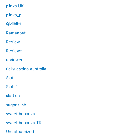
plinko UK
plinko_pl
Qizilbilet
Ramenbet
Review
Reviewe
reviewer
ricky casino australia
Slot
Slots`
slottica
sugar rush
sweet bonanza
sweet bonanza TR
Uncategorized