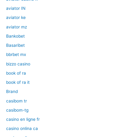
aviator IN
aviator ke
aviator mz
Bankobet
Basaribet
bbrbet mx
bizzo casino
book of ra
book of ra it
Brand
casibom tr
casibom-tg
casino en ligne fr
casino onlina ca