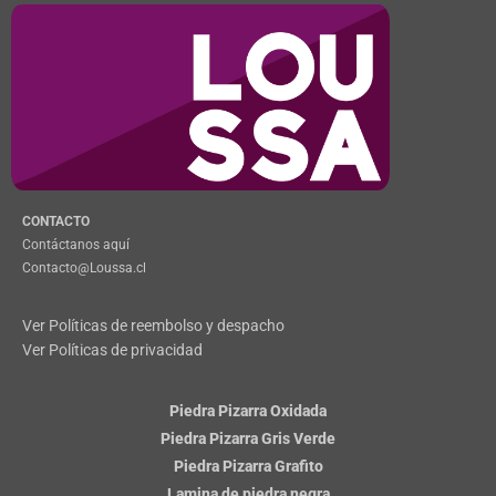
CONTACTO
Contáctanos aquí
Contacto@Loussa.cl
Ver Políticas de reembolso y despacho
Ver Políticas de privacidad
Piedra Pizarra Oxidada
Piedra Pizarra Gris Verde
Piedra Pizarra Grafito
Lamina de piedra negra