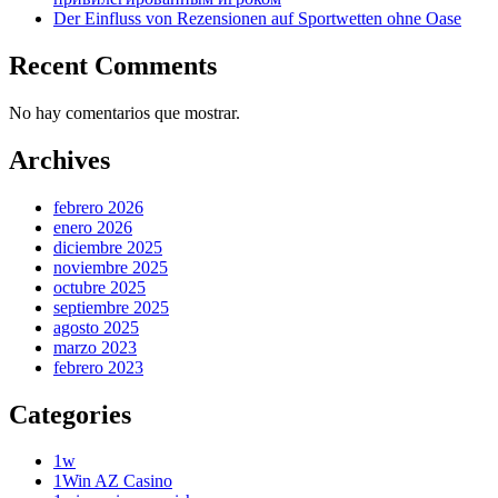
Der Einfluss von Rezensionen auf Sportwetten ohne Oase
Recent Comments
No hay comentarios que mostrar.
Archives
febrero 2026
enero 2026
diciembre 2025
noviembre 2025
octubre 2025
septiembre 2025
agosto 2025
marzo 2023
febrero 2023
Categories
1w
1Win AZ Casino