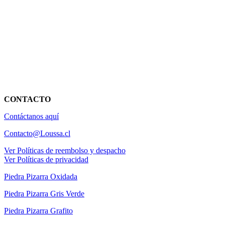
CONTACTO
Contáctanos aquí
Contacto@Loussa.cl
Ver Políticas de reembolso y despacho
Ver Políticas de privacidad
Piedra Pizarra Oxidada
Piedra Pizarra Gris Verde
Piedra Pizarra Grafito