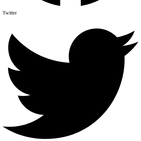
Twitter