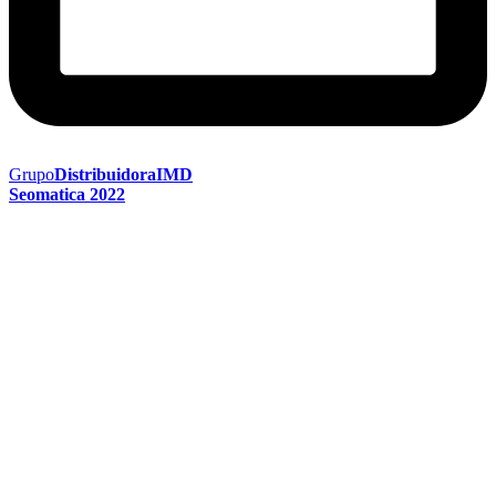
Grupo
DistribuidoraIMD
Seomatica 2022