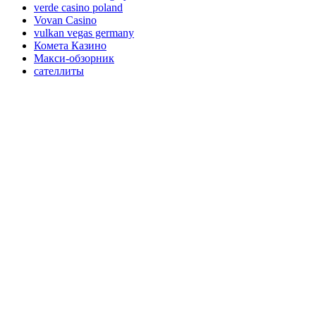
verde casino poland
Vovan Casino
vulkan vegas germany
Комета Казино
Макси-обзорник
сателлиты