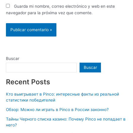
Guarda mi nombre, correo electrónico y web en este
navegador para la próxima vez que comente.
Buscar
Buscar
Recent Posts
Кто выигрывает в Pinco: интересные факты из реальной
статистики победителей
Обзор: Можно ли играть в Pinco в России законно?
Тайны Черного списка казино: Почему Pinco не попадает в
него?