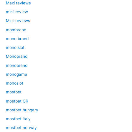
Maxi reviewe
mini-review
Mini-reviews
mombrand
mono brand
mono slot
Monobrand
monobrend
monogame
monoslot
mostbet
mostbet GR
mostbet hungary
mostbet italy
mostbet norway