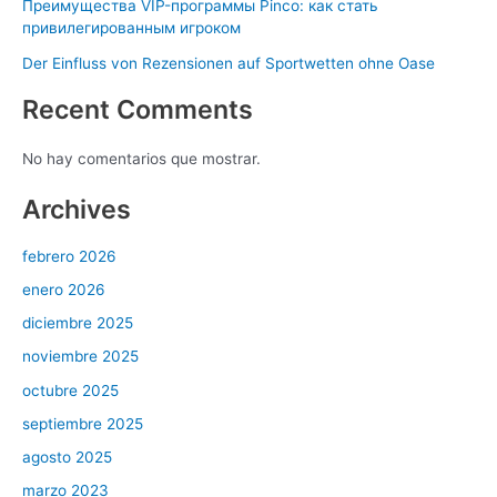
Преимущества VIP-программы Pinco: как стать
привилегированным игроком
Der Einfluss von Rezensionen auf Sportwetten ohne Oase
Recent Comments
No hay comentarios que mostrar.
Archives
febrero 2026
enero 2026
diciembre 2025
noviembre 2025
octubre 2025
septiembre 2025
agosto 2025
marzo 2023