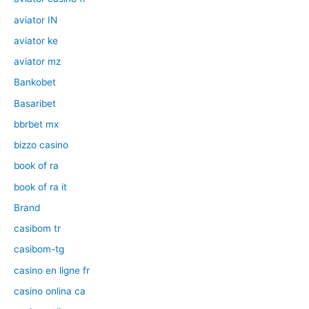
aviator IN
aviator ke
aviator mz
Bankobet
Basaribet
bbrbet mx
bizzo casino
book of ra
book of ra it
Brand
casibom tr
casibom-tg
casino en ligne fr
casino onlina ca