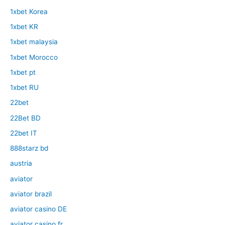
1xbet Korea
1xbet KR
1xbet malaysia
1xbet Morocco
1xbet pt
1xbet RU
22bet
22Bet BD
22bet IT
888starz bd
austria
aviator
aviator brazil
aviator casino DE
aviator casino fr