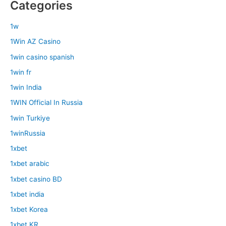
Categories
1w
1Win AZ Casino
1win casino spanish
1win fr
1win India
1WIN Official In Russia
1win Turkiye
1winRussia
1xbet
1xbet arabic
1xbet casino BD
1xbet india
1xbet Korea
1xbet KR