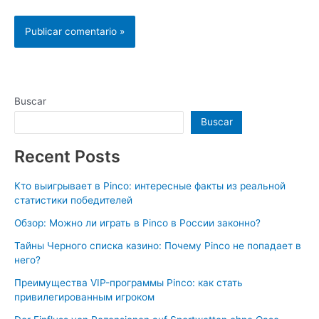
Buscar
Buscar
Recent Posts
Кто выигрывает в Pinco: интересные факты из реальной
статистики победителей
Обзор: Можно ли играть в Pinco в России законно?
Тайны Черного списка казино: Почему Pinco не попадает в
него?
Преимущества VIP-программы Pinco: как стать
привилегированным игроком