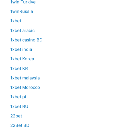
1win Turkiye
1winRussia
1xbet
1xbet arabic
1xbet casino BD
1xbet india
1xbet Korea
1xbet KR
1xbet malaysia
1xbet Morocco
1xbet pt
1xbet RU
22bet
22Bet BD