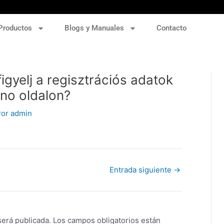
Productos
Blogs y Manuales
Contacto
igyelj a regisztrációs adatok
ino oldalon?
Por
admin
Entrada siguiente
→
será publicada.
Los campos obligatorios están