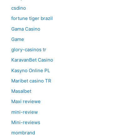
csdino
fortune tiger brazil
Gama Casino
Game
glory-casinos tr
KaravanBet Casino
Kasyno Online PL
Maribet casino TR
Masalbet
Maxi reviewe
mini-review
Mini-reviews
mombrand