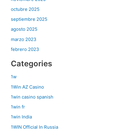
octubre 2025
septiembre 2025
agosto 2025
marzo 2023
febrero 2023
Categories
1w
1Win AZ Casino
1win casino spanish
1win fr
1win India
1WIN Official In Russia