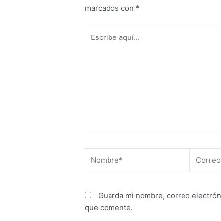
marcados con
*
Escribe
aquí...
Nombre*
Correo
electrón
Guarda mi nombre, correo electrón
que comente.