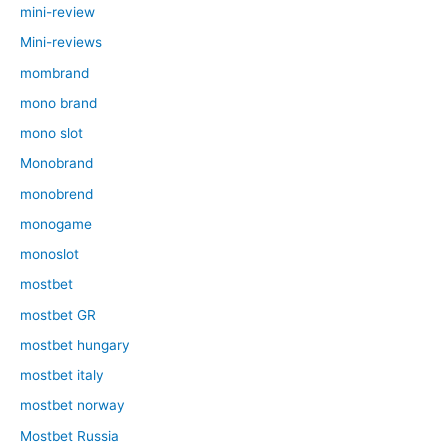
mini-review
Mini-reviews
mombrand
mono brand
mono slot
Monobrand
monobrend
monogame
monoslot
mostbet
mostbet GR
mostbet hungary
mostbet italy
mostbet norway
Mostbet Russia