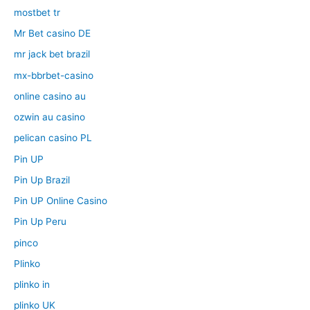
mostbet tr
Mr Bet casino DE
mr jack bet brazil
mx-bbrbet-casino
online casino au
ozwin au casino
pelican casino PL
Pin UP
Pin Up Brazil
Pin UP Online Casino
Pin Up Peru
pinco
Plinko
plinko in
plinko UK