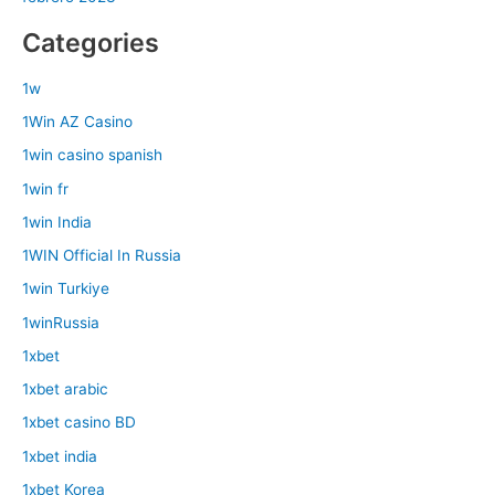
Categories
1w
1Win AZ Casino
1win casino spanish
1win fr
1win India
1WIN Official In Russia
1win Turkiye
1winRussia
1xbet
1xbet arabic
1xbet casino BD
1xbet india
1xbet Korea