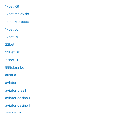
1xbet KR
1xbet malaysia
1xbet Morocco
1xbet pt
1xbet RU
22bet
22Bet BD
22bet IT
888starz bd
austria
aviator
aviator brazil
aviator casino DE
aviator casino fr