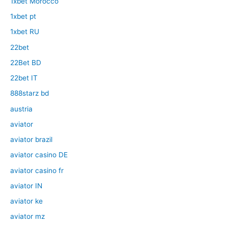
1xbet Morocco
1xbet pt
1xbet RU
22bet
22Bet BD
22bet IT
888starz bd
austria
aviator
aviator brazil
aviator casino DE
aviator casino fr
aviator IN
aviator ke
aviator mz