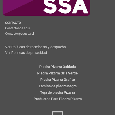
CONTACTO
Contáctanos aquí
Contacto@Loussa.cl
Ver Políticas de reembolso y despacho
Ver Políticas de privacidad
Piedra Pizarra Oxidada
Piedra Pizarra Gris Verde
Piedra Pizarra Grafito
Lamina de piedra negra
Teja de piedra Pizarra
Productos Para Piedra Pizarra