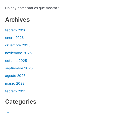
No hay comentarios que mostrar.
Archives
febrero 2026
enero 2026
diciembre 2025
noviembre 2025
octubre 2025
septiembre 2025
agosto 2025
marzo 2023
febrero 2023
Categories
1w