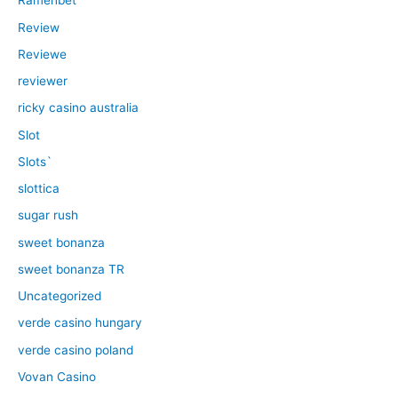
Ramenbet
Review
Reviewe
reviewer
ricky casino australia
Slot
Slots`
slottica
sugar rush
sweet bonanza
sweet bonanza TR
Uncategorized
verde casino hungary
verde casino poland
Vovan Casino