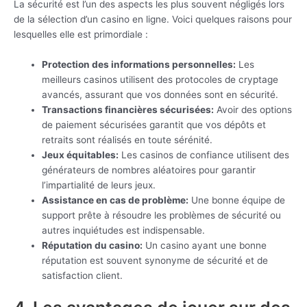
La sécurité est l’un des aspects les plus souvent négligés lors
de la sélection d’un casino en ligne. Voici quelques raisons pour
lesquelles elle est primordiale :
Protection des informations personnelles:
Les
meilleurs casinos utilisent des protocoles de cryptage
avancés, assurant que vos données sont en sécurité.
Transactions financières sécurisées:
Avoir des options
de paiement sécurisées garantit que vos dépôts et
retraits sont réalisés en toute sérénité.
Jeux équitables:
Les casinos de confiance utilisent des
générateurs de nombres aléatoires pour garantir
l’impartialité de leurs jeux.
Assistance en cas de problème:
Une bonne équipe de
support prête à résoudre les problèmes de sécurité ou
autres inquiétudes est indispensable.
Réputation du casino:
Un casino ayant une bonne
réputation est souvent synonyme de sécurité et de
satisfaction client.