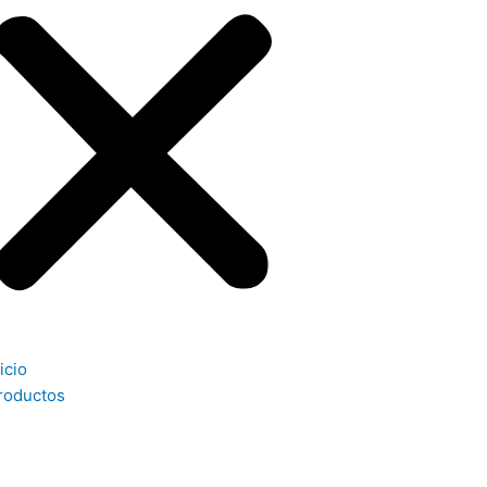
icio
roductos