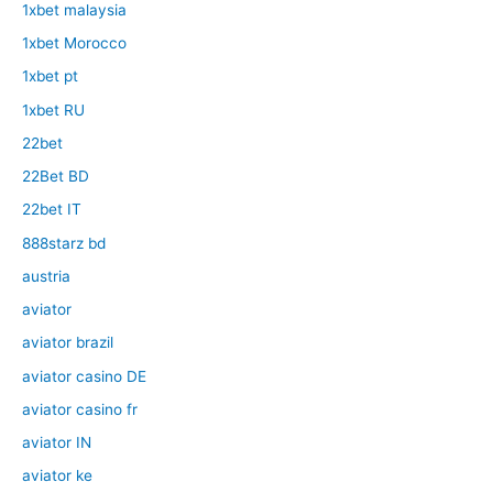
1xbet malaysia
1xbet Morocco
1xbet pt
1xbet RU
22bet
22Bet BD
22bet IT
888starz bd
austria
aviator
aviator brazil
aviator casino DE
aviator casino fr
aviator IN
aviator ke