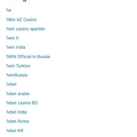
1w
1Win AZ Casino
1win casino spanish
1win fr
1win India
1WIN Official In Russia
1win Turkiye
1winRussia
1xbet
1xbet arabic
1xbet casino BD
1xbet india
1xbet Korea
1xbet KR