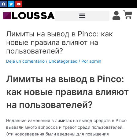
F
T
Y
Ir
a
w
o
c
i
u
al
Car
e
t
t
b
t
u
contenido
o
e
b
o
r
e
k
Лимиты на вывод в Pinco: как
новые правила влияют на
пользователей?
Deja un comentario
/
Uncategorized
/ Por
admin
Лимиты на вывод в Pinco:
как новые правила влияют
на пользователей?
Недавние изменения в лимитах на вывод средств в Pinco
вызвали много вопросов и тревог среди пользователей.
Эти нововведения были введены для повышения