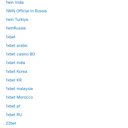
1win India
1WIN Official In Russia
1win Turkiye
1winRussia
1xbet
1xbet arabic
1xbet casino BD
1xbet india
1xbet Korea
1xbet KR
1xbet malaysia
1xbet Morocco
1xbet pt
1xbet RU
22bet