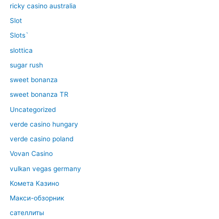
ricky casino australia
Slot
Slots`
slottica
sugar rush
sweet bonanza
sweet bonanza TR
Uncategorized
verde casino hungary
verde casino poland
Vovan Casino
vulkan vegas germany
Комета Казино
Макси-обзорник
сателлиты