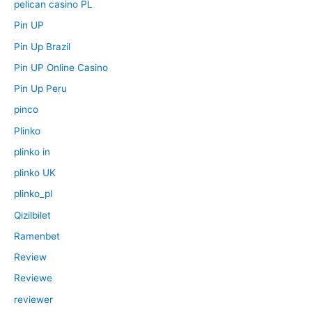
pelican casino PL
Pin UP
Pin Up Brazil
Pin UP Online Casino
Pin Up Peru
pinco
Plinko
plinko in
plinko UK
plinko_pl
Qizilbilet
Ramenbet
Review
Reviewe
reviewer