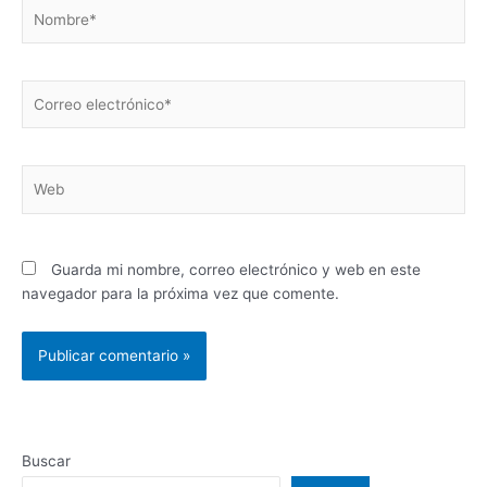
Nombre*
Correo
electrónico*
Web
Guarda mi nombre, correo electrónico y web en este
navegador para la próxima vez que comente.
Buscar