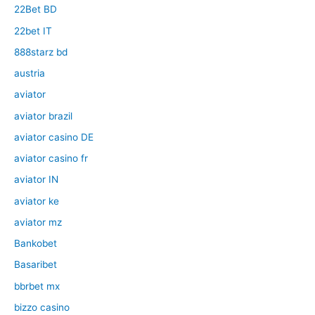
22Bet BD
22bet IT
888starz bd
austria
aviator
aviator brazil
aviator casino DE
aviator casino fr
aviator IN
aviator ke
aviator mz
Bankobet
Basaribet
bbrbet mx
bizzo casino