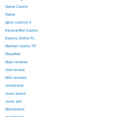
Gama Casino
Game
glory-casinos tr
KaravanBet Casino
Kasyno Online PL
Maribet casino TR
Masalbet
Maxi reviewe
mini-review
Mini-reviews
mombrand
mono brand
mono slot
Monobrand