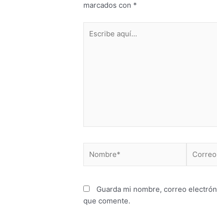
marcados con
*
Escribe
aquí...
Nombre*
Correo
electrón
Guarda mi nombre, correo electrón
que comente.