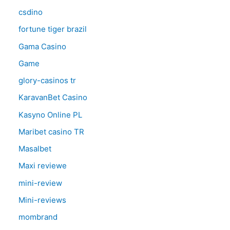
csdino
fortune tiger brazil
Gama Casino
Game
glory-casinos tr
KaravanBet Casino
Kasyno Online PL
Maribet casino TR
Masalbet
Maxi reviewe
mini-review
Mini-reviews
mombrand