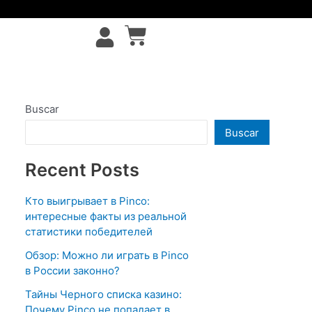
Carrito
Buscar
Buscar
Recent Posts
Кто выигрывает в Pinco:
интересные факты из реальной
статистики победителей
Обзор: Можно ли играть в Pinco
в России законно?
Тайны Черного списка казино:
Почему Pinco не попадает в