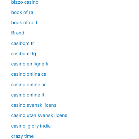
bizzo casino
book of ra
book of ra it
Brand
casibom tr
casibom-tg
casino en ligne fr
casino onlina ca
casino online ar
casinò online it
casino svensk licens
casino utan svensk licens
casino-glory india
crazy time