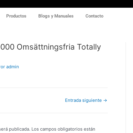
Productos
Blogs y Manuales
Contacto
000 Omsättningsfria Totally
Por
admin
Entrada siguiente
→
será publicada.
Los campos obligatorios están