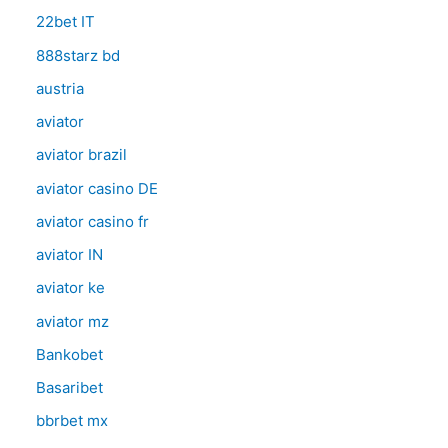
22bet IT
888starz bd
austria
aviator
aviator brazil
aviator casino DE
aviator casino fr
aviator IN
aviator ke
aviator mz
Bankobet
Basaribet
bbrbet mx