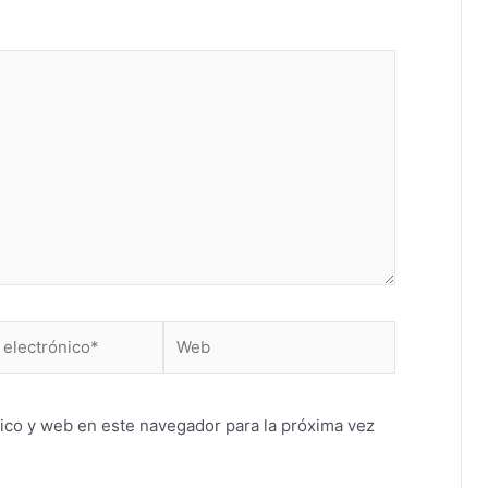
Web
ico*
ico y web en este navegador para la próxima vez