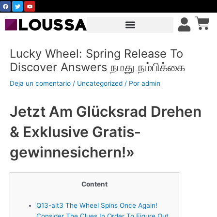
F
T
Y
Ir
a
w
o
c
i
u
al
Car
e
t
t
b
t
u
contenido
o
e
b
o
r
e
k
Lucky Wheel: Spring Release To
Discover Answers நமது நம்பிக்கை
Deja un comentario
/
Uncategorized
/ Por
admin
Jetzt Am Glücksrad Drehen
& Exklusive Gratis-
gewinnesichern!»
Content
Q13-alt3 The Wheel Spins Once Again!
Consider The Clues In Order To Figure Out