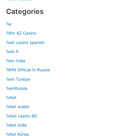
Categories
1w
1Win AZ Casino
1win casino spanish
1win fr
1win India
1WIN Official In Russia
1win Turkiye
1winRussia
1xbet
1xbet arabic
1xbet casino BD
1xbet india
1xbet Korea