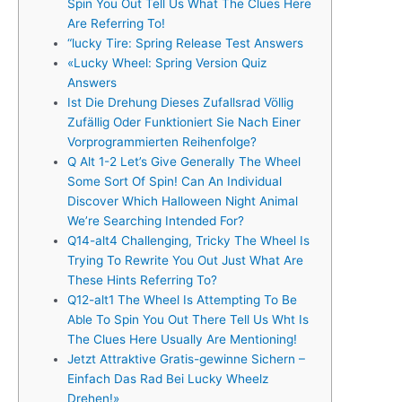
Spin You Out Tell Us What The Clues Here
Are Referring To!
“lucky Tire: Spring Release Test Answers
«Lucky Wheel: Spring Version Quiz
Answers
Ist Die Drehung Dieses Zufallsrad Völlig
Zufällig Oder Funktioniert Sie Nach Einer
Vorprogrammierten Reihenfolge?
Q Alt 1-2 Let’s Give Generally The Wheel
Some Sort Of Spin! Can An Individual
Discover Which Halloween Night Animal
We’re Searching Intended For?
Q14-alt4 Challenging, Tricky The Wheel Is
Trying To Rewrite You Out Just What Are
These Hints Referring To?
Q12-alt1 The Wheel Is Attempting To Be
Able To Spin You Out There Tell Us Wht Is
The Clues Here Usually Are Mentioning!
Jetzt Attraktive Gratis-gewinne Sichern –
Einfach Das Rad Bei Lucky Wheelz
Drehen!»