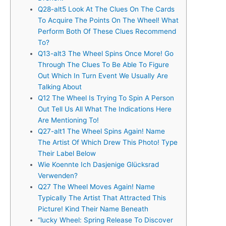
Q28-alt5 Look At The Clues On The Cards
To Acquire The Points On The Wheel! What
Perform Both Of These Clues Recommend
To?
Q13-alt3 The Wheel Spins Once More! Go
Through The Clues To Be Able To Figure
Out Which In Turn Event We Usually Are
Talking About
Q12 The Wheel Is Trying To Spin A Person
Out Tell Us All What The Indications Here
Are Mentioning To!
Q27-alt1 The Wheel Spins Again! Name
The Artist Of Which Drew This Photo! Type
Their Label Below
Wie Koennte Ich Dasjenige Glücksrad
Verwenden?
Q27 The Wheel Moves Again! Name
Typically The Artist That Attracted This
Picture! Kind Their Name Beneath
“lucky Wheel: Spring Release To Discover