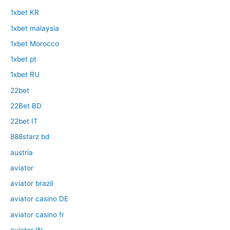
1xbet KR
1xbet malaysia
1xbet Morocco
1xbet pt
1xbet RU
22bet
22Bet BD
22bet IT
888starz bd
austria
aviator
aviator brazil
aviator casino DE
aviator casino fr
aviator IN