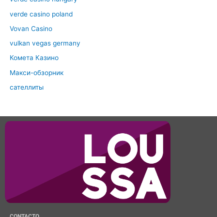
verde casino poland
Vovan Casino
vulkan vegas germany
Комета Казино
Макси-обзорник
сателлиты
CONTACTO