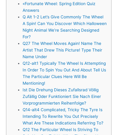
«Fortunate Wheel: Spring Edition Quiz
Answers
Q Alt 1-2 Let’s Give Commonly The Wheel
A Spin! Can You Discover Which Halloween
Night Animal We’re Searching Designed
For?
Q27 The Wheel Moves Again! Name The
Artist That Drew This Picture! Type Their
Name Under
Q12-alt1 Typically The Wheel Is Attempting
In Order To Spin You Out And About Tell Us
The Particular Clues Here Will Be
Mentioning!
Ist Die Drehung Dieses Zufallsrad Völlig
Zufällig Oder Funktioniert Sie Nach Einer
Vorprogrammierten Reihenfolge?
Q14-alt4 Complicated, Tricky The Tyre Is
Intending To Rewrite You Out Precisely
What Are These Indications Referring To?
Q12 The Particular Wheel Is Striving To