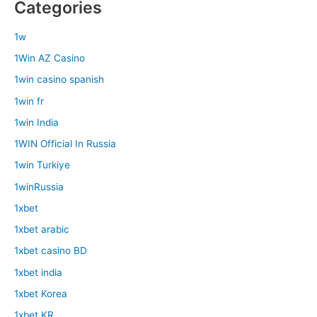
Categories
1w
1Win AZ Casino
1win casino spanish
1win fr
1win India
1WIN Official In Russia
1win Turkiye
1winRussia
1xbet
1xbet arabic
1xbet casino BD
1xbet india
1xbet Korea
1xbet KR