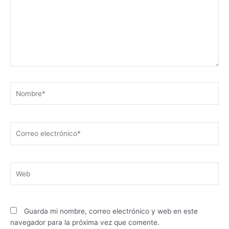
Nombre*
Correo
electrónico*
Web
Guarda mi nombre, correo electrónico y web en este
navegador para la próxima vez que comente.