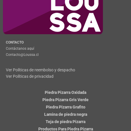
CONTACTO
Contáctanos aquí
Contacto@Loussa.cl
Ver Políticas de reembolso y despacho
Ver Políticas de privacidad
Piedra Pizarra Oxidada
Piedra Pizarra Gris Verde
Piedra Pizarra Grafito
Lamina de piedra negra
Teja de piedra Pizarra
Productos Para Piedra Pizarra