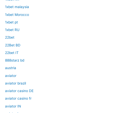
1xbet malaysia
1xbet Morocco
1xbet pt
1xbet RU
22bet
22Bet BD
22bet IT
888starz bd
austria
aviator
aviator brazil
aviator casino DE
aviator casino fr
aviator IN