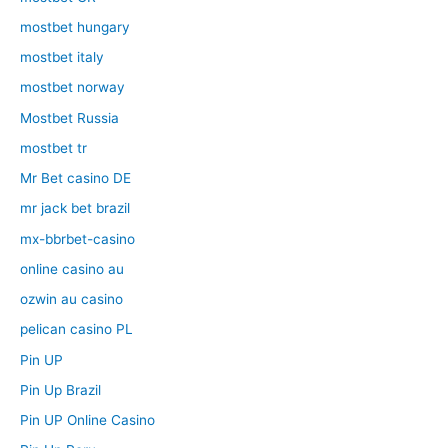
mostbet hungary
mostbet italy
mostbet norway
Mostbet Russia
mostbet tr
Mr Bet casino DE
mr jack bet brazil
mx-bbrbet-casino
online casino au
ozwin au casino
pelican casino PL
Pin UP
Pin Up Brazil
Pin UP Online Casino