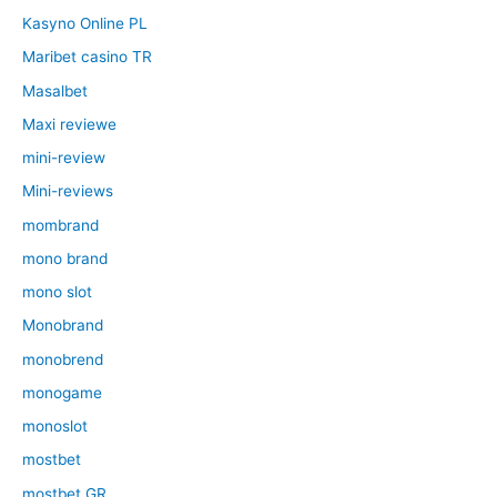
Kasyno Online PL
Maribet casino TR
Masalbet
Maxi reviewe
mini-review
Mini-reviews
mombrand
mono brand
mono slot
Monobrand
monobrend
monogame
monoslot
mostbet
mostbet GR