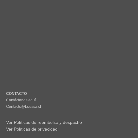
CONTACTO
Contáctanos aquí
Contacto@Loussa.cl
Ver Políticas de reembolso y despacho
Ver Políticas de privacidad