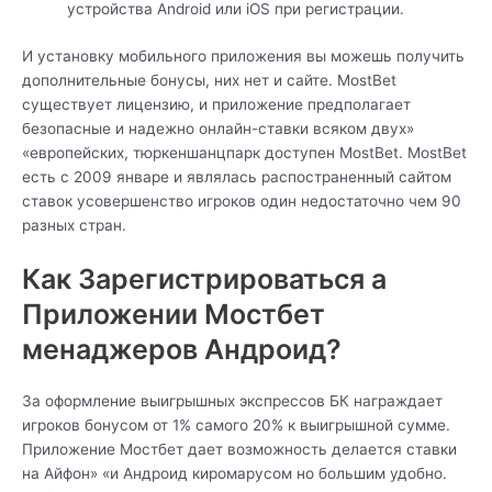
устройства Android или iOS при регистрации.
И установку мобильного приложения вы можешь получить
дополнительные бонусы, них нет и сайте. MostBet
существует лицензию, и приложение предполагает
безопасные и надежно онлайн-ставки всяком двух»
«европейских, тюркеншанцпарк доступен MostBet. MostBet
есть с 2009 январе и являлась распостраненный сайтом
ставок усовершенство игроков один недостаточно чем 90
разных стран.
Как Зарегистрироваться а
Приложении Мостбет
менаджеров Андроид?
За оформление выигрышных экспрессов БК награждает
игроков бонусом от 1% самого 20% к выигрышной сумме.
Приложение Мостбет дает возможность делается ставки
на Айфон» «и Андроид киромарусом но большим удобно.