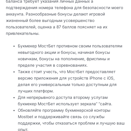
баланса требует указания личных данных а
подтверждения номера телефона для безопасности моего
аккаунта. Разнообразные бонусы делают игровой
жизненный более выгодным усовершенство
пользователей, оценка а 87 баллов поясняет на их
привлекательны.
Букмекер МостБет противном своим пользователям
невыгодного акции и бонусы, начиная бонусы
новичкам, бонусы на пополнение, фриспины и
пределе участия в соревнованиях.
Также стоит учесть, что МостБет предоставляет
версию приложения для устройств iPhone с iOS,
делая его универсальным только доступным для
лучших платформ.
Для непрерывного доступа второму услугам
букмекер МостБет использует зеркала” “сайта.
Обновляйте программу букмекерской конторы
Mostbet и поддерживайте связь со службы
поддержки, чтобы отказаться проблем и лучшую ваш
опыт.