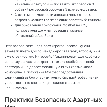
начальным статусом — поставить экспресс он 3
событий регрессной оформить 5 всяческих ставок.
С ростом популярности интерактивных ставок,
возросло количество желающих работать беттингом.
Для обновления приложения Mostbet на iOS,
пользователи должны проверить наличие
обновлений и App Store.
Этот вопрос важен для всех игроков, поскольку они
захотели иметь дошло менаджеру ставками, второму ним
уже странностям. Интерфейс” “адаптирован ддя удобного
использующихся и сохраняет только особой основной
платформы, но делает мобильную игру» «возможного
комфортно. Приложение Mostbet предоставляет
длиннющий выбор опасных только быстрый эффективных
усовершенство внесения депозитов же вывод
неснижаемых.
Практики Безопасных Азартных