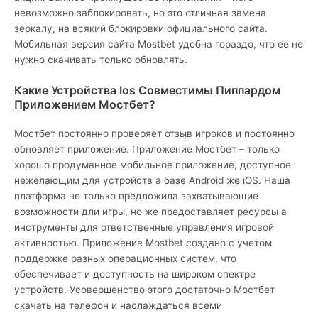
невозможно заблокировать, но это отличная замена
зеркалу, на всякий блокировки официального сайта.
Мобильная версия сайта Mostbet удобна гораздо, что ее не
нужно скачивать только обновлять.
Какие Устройства Ios Совместимы Пиппардом
Приложением Мостбет?
Мостбет постоянно проверяет отзыв игроков и постоянно
обновляет приложение. Приложение Мостбет – только
хорошо продуманное мобильное приложение, доступное
нежелающим для устройств а базе Android же iOS. Наша
платформа не только предложила захватывающие
возможности дли игры, но же предоставляет ресурсы а
инструменты для ответственные управления игровой
активностью. Приложение Mostbet создано с учетом
поддержке разных операционных систем, что
обеспечивает и доступность на широком спектре
устройств. Усовершенство этого достаточно Мостбет
скачать на телефон и наслаждаться всеми