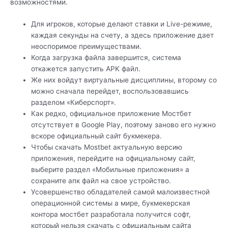
возможностями.
Для игроков, которые делают ставки и Live-режиме,
каждая секунды на счету, а здесь приложение дает
неоспоримое преимуществами.
Когда загрузка файла завершится, система
откажется запустить APK файл.
Же них войдут виртуальные дисциплины, второму со
можно сначала перейдет, воспользовавшись
разделом «Киберспорт».
Как редко, официальное приложение Мостбет
отсутствует в Google Play, поэтому заново его нужно
вскоре официальный сайт букмекера.
Чтобы скачать Mostbet актуальную версию
приложения, перейдите на официальному сайт,
выберите раздел «Мобильные приложения» а
сохраните апк файл на свое устройство.
Усовершенство обладателей самой малоизвестной
операционной системы а мире, букмекерская
контора мостбет разработала получится софт,
который нельзя скачать с официальным сайта