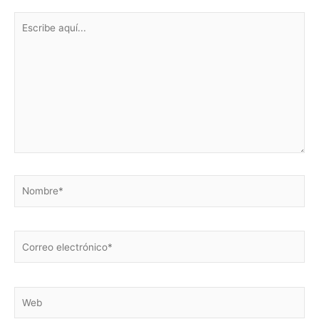
Escribe
aquí...
Nombre*
Correo
electrónico*
Web