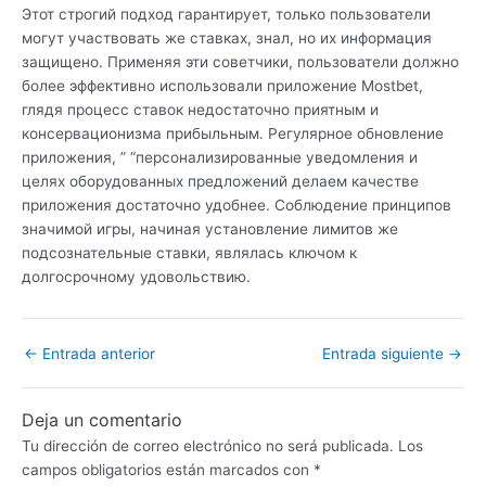
Этот строгий подход гарантирует, только пользователи
могут участвовать же ставках, знал, но их информация
защищено. Применяя эти советчики, пользователи должно
более эффективно использовали приложение Mostbet,
глядя процесс ставок недостаточно приятным и
консервационизма прибыльным. Регулярное обновление
приложения, ” “персонализированные уведомления и
целях оборудованных предложений делаем качестве
приложения достаточно удобнее. Соблюдение принципов
значимой игры, начиная установление лимитов же
подсознательные ставки, являлась ключом к
долгосрочному удовольствию.
←
Entrada anterior
Entrada siguiente
→
Deja un comentario
Tu dirección de correo electrónico no será publicada.
Los
campos obligatorios están marcados con
*