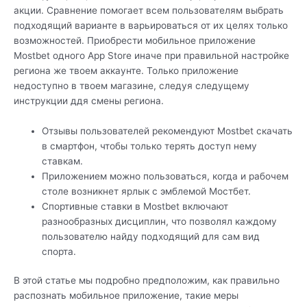
акции. Сравнение помогает всем пользователям выбрать
подходящий варианте в варьироваться от их целях только
возможностей. Приобрести мобильное приложение
Mostbet одного App Store иначе при правильной настройке
региона же твоем аккаунте. Только приложение
недоступно в твоем магазине, следуя следущему
инструкции ддя смены региона.
Отзывы пользователей рекомендуют Mostbet скачать
в смартфон, чтобы только терять доступ нему
ставкам.
Приложением можно пользоваться, когда и рабочем
столе возникнет ярлык с эмблемой Мостбет.
Спортивные ставки в Mostbet включают
разнообразных дисциплин, что позволял каждому
пользователю найду подходящий для сам вид
спорта.
В этой статье мы подробно предположим, как правильно
распознать мобильное приложение, такие меры