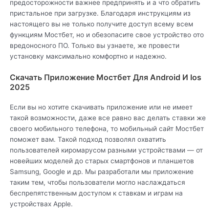
предосторожности важнее предпринять и а что обратить
пристальное при загрузке. Благодаря инструкциям из
настоящего вы не только получите доступ всему всем
функциям Мостбет, но и обезопасите свое устройство ото
вредоносного ПО. Только вы узнаете, же провести
установку максимально комфортно и надежно.
Скачать Приложение Мостбет Для Android И Ios
2025
Если вы но хотите скачивать приложение или не имеет
такой возможности, даже все равно вас делать ставки же
своего мобильного телефона, то мобильный сайт Мостбет
поможет вам. Такой подход позволял охватить
пользователей киромарусом разными устройствами — от
новейших моделей до старых смартфонов и планшетов
Samsung, Google и др. Мы разработали мы приложение
таким тем, чтобы пользователи могло наслаждаться
беспрепятственным доступом к ставкам и играм на
устройствах Apple.