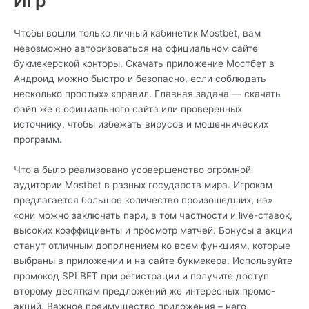
Игр
Чтобы вошли только личный кабинетик Mostbet, вам
невозможно авторизоваться на официальном сайте
букмекерской конторы. Скачать приложение Мостбет в
Андроид можно быстро и безопасно, если соблюдать
несколько простых» «правил. Главная задача — скачать
файл же с официального сайта или проверенных
источнику, чтобы избежать вирусов и мошеннических
программ.
Что а было реализовано усовершенство огромной
аудитории Mostbet в разных государств мира. Игрокам
предлагается большое количество произошедших, на»
«они можно заключать пари, в том частности и live-ставок,
высоких коэффициенты и просмотр матчей. Бонусы а акции
станут отличным дополнением ко всем функциям, которые
выбраны в приложении и на сайте букмекера. Используйте
промокод SPLBET при регистрации и получите доступ
второму десяткам предложений же интересных промо-
акций. Важное преимущество приложения – него