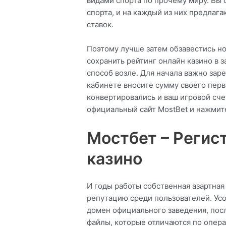
видами спорта по прочему миру. Вы 
спорта, и на каждый из них предла
ставок.
Поэтому лучше затем обзавестись н
сохранить рейтинг онлайн казино в з
способ возле. Для начала важно заре
кабинете вносите сумму своего пер
конвертировались и ваш игровой сче
официальный сайт MostBet и нажмит
Мостбет – Регис
казино
И годы работы собственная азартная
репутацию среди пользователей. Ус
домен официального заведения, посл
файлы, которые отличаются по опера