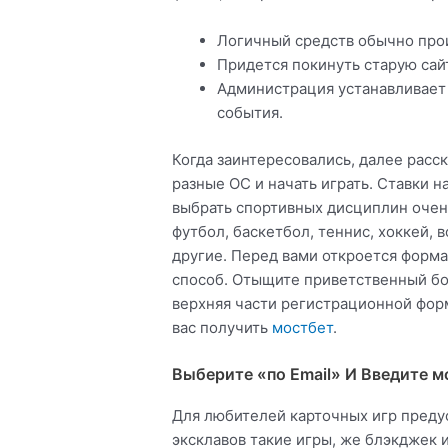
Логичный средств обычно про
Придется покинуть старую сай
Администрация устанавливает 
события.
Когда заинтересовались, далее расск
разные ОС и начать играть. Ставки н
выбрать спортивных дисциплин очень
футбол, баскетбол, теннис, хоккей, в
другие. Перед вами откроется форма
способ. Отыщите приветственный бон
верхняя части регистрационной фор
вас получить
мостбет
.
Выберите «по Email» И Введите 
Для любителей карточных игр преду
эксклавов такие игры, же блэкджек 