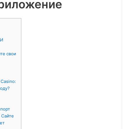
риложение
 И
ите свои
Casino:
Году?
Спорт
 Сайте
ет