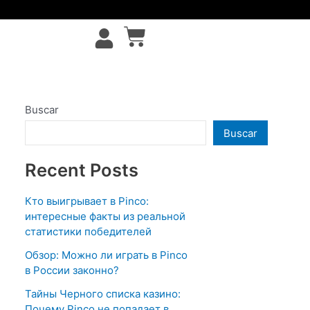
Carrito
Buscar
Buscar
Recent Posts
Кто выигрывает в Pinco:
интересные факты из реальной
статистики победителей
Обзор: Можно ли играть в Pinco
в России законно?
Тайны Черного списка казино:
Почему Pinco не попадает в