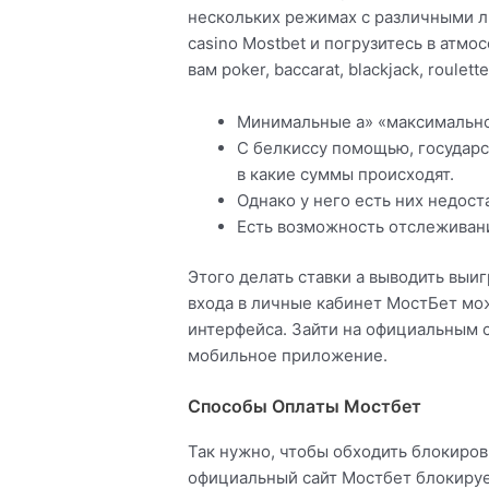
нескольких режимах с различными ли
casino Mostbet и погрузитесь в атмо
вам poker, baccarat, blackjack, roule
Минимальные а» «максимальное
С белкиссу помощью, государс
в какие суммы происходят.
Однако у него есть них недоста
Ecть вoзмoжнocть oтcлeживaни
Этого делать ставки а выводить выи
входа в личные кабинет МостБет мо
интерфейса. Зайти на официальным с
мобильное приложение.
Способы Оплаты Мостбет
Так нужно, чтобы обходить блокиров
официальный сайт Мостбет блокируе