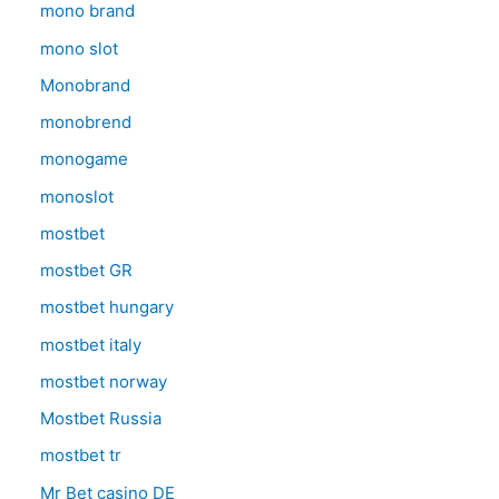
mono brand
mono slot
Monobrand
monobrend
monogame
monoslot
mostbet
mostbet GR
mostbet hungary
mostbet italy
mostbet norway
Mostbet Russia
mostbet tr
Mr Bet casino DE