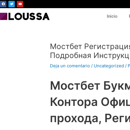
F
T
Y
Ir
a
w
o
c
i
u
al
e
t
t
b
t
u
Inicio
contenido
o
e
b
o
r
e
k
Мостбет Регистраци
Подробная Инструкц
Deja un comentario
/
Uncategorized
/ 
Мостбет Бук
Контора Офи
прохода, Рег