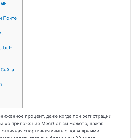
ный
й Пoчтe
et
tbet-
 Сайта
т
ониженное процент, даже когда при регистрации
льное приложение Мостбет вы можете, нажав
е отличная спортивная книга с популярными