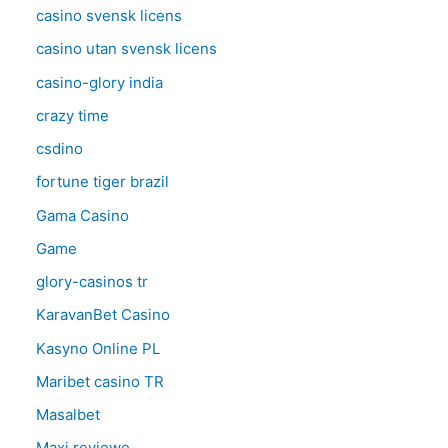
casino svensk licens
casino utan svensk licens
casino-glory india
crazy time
csdino
fortune tiger brazil
Gama Casino
Game
glory-casinos tr
KaravanBet Casino
Kasyno Online PL
Maribet casino TR
Masalbet
Maxi reviewe