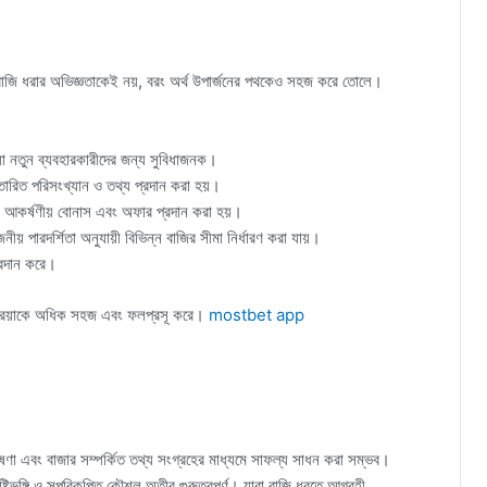
ল বাজি ধরার অভিজ্ঞতাকেই নয়, বরং অর্থ উপার্জনের পথকেও সহজ করে তোলে।
যা নতুন ব্যবহারকারীদের জন্য সুবিধাজনক।
্তারিত পরিসংখ্যান ও তথ্য প্রদান করা হয়।
য আকর্ষণীয় বোনাস এবং অফার প্রদান করা হয়।
ীয় পারদর্শিতা অনুযায়ী বিভিন্ন বাজির সীমা নির্ধারণ করা যায়।
্রদান করে।
প্রক্রিয়াকে অধিক সহজ এবং ফলপ্রসূ করে।
mostbet app
ণা এবং বাজার সম্পর্কিত তথ্য সংগ্রহের মাধ্যমে সাফল্য সাধন করা সম্ভব।
্টিভঙ্গি ও সুপরিকল্পিত কৌশল অতীব গুরুত্বপূর্ণ। যারা বাজি ধরতে আগ্রহী,