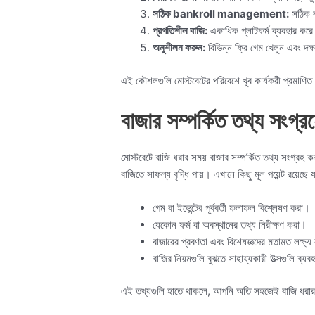
সঠিক bankroll management:
সঠিক ব
প্রগতিশীল বাজি:
একাধিক প্লাটফর্ম ব্যবহার করে
অনুশীলন করুন:
বিভিন্ন ফ্রি গেম খেলুন এবং দক্
এই কৌশলগুলি মোস্টবেটের পরিবেশে খুব কার্যকরী প্রমাণি
বাজার সম্পর্কিত তথ্য সংগ্রহ
মোস্টবেটে বাজি ধরার সময় বাজার সম্পর্কিত তথ্য সংগ্রহ কর
বাজিতে সাফল্য বৃদ্ধি পায়। এখানে কিছু মূল পয়েন্ট রয়েছ
গেম বা ইভেন্টের পূর্ববর্তী ফলাফল বিশ্লেষণ করা।
যেকোন ফর্ম বা অবস্থানের তথ্য নিরীক্ষণ করা।
বাজারের প্রবণতা এবং বিশেষজ্ঞদের মতামত লক্ষ্
বাজির নিয়মগুলি বুঝতে সাহায্যকারী উত্সগুলি ব্য
এই তথ্যগুলি হাতে থাকলে, আপনি অতি সহজেই বাজি ধরার 