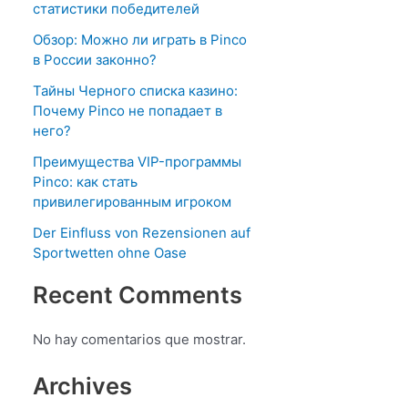
статистики победителей
Обзор: Можно ли играть в Pinco
в России законно?
Тайны Черного списка казино:
Почему Pinco не попадает в
него?
Преимущества VIP-программы
Pinco: как стать
привилегированным игроком
Der Einfluss von Rezensionen auf
Sportwetten ohne Oase
Recent Comments
No hay comentarios que mostrar.
Archives