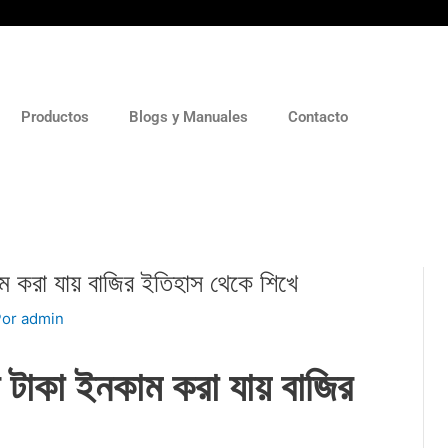
Productos
Blogs y Manuales
Contacto
াম করা যায় বাজির ইতিহাস থেকে শিখে
Por
admin
ে টাকা ইনকাম করা যায় বাজির