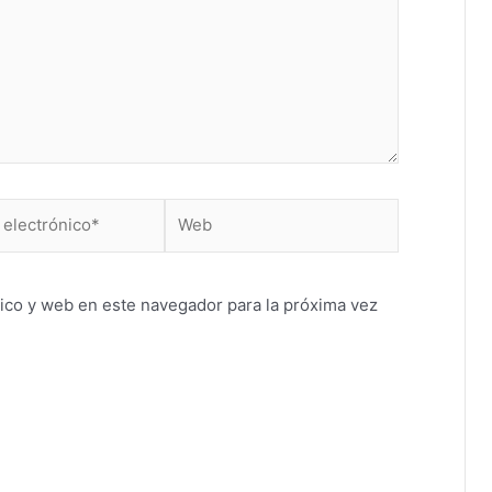
Web
ico*
ico y web en este navegador para la próxima vez