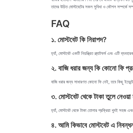
তাদের উচিত মোস্টবেটের সকল সুবিধা ও কৌশল সম্পর্কে সম্পূ
FAQ
১. মোস্টবেট কি নিরাপদ?
হ্যাঁ, মোস্টবেট একটি নিয়ন্ত্রিত প্ল্যাটফর্ম এবং এটি ব্যবহ
২. বাজি ধরার জন্য কি কোনো ফি প্
বাজি ধরার জন্য সাধারণত কোনো ফি নেই, তবে কিছু ইভেন্ট
৩. মোস্টবেট থেকে টাকা তুলে নেওয়
হ্যাঁ, মোস্টবেট থেকে টাকা তোলার প্রক্রিয়া খুবই সহজ এব
৪. আমি কিভাবে মোস্টবেট এ নিবন্ধ