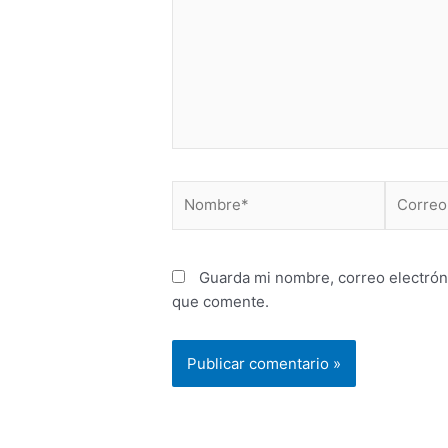
Nombre*
Correo
electrón
Guarda mi nombre, correo electrón
que comente.