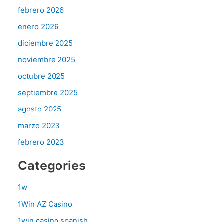
febrero 2026
enero 2026
diciembre 2025
noviembre 2025
octubre 2025
septiembre 2025
agosto 2025
marzo 2023
febrero 2023
Categories
1w
1Win AZ Casino
1win casino spanish