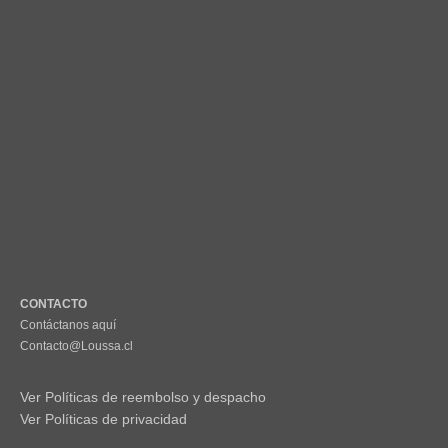
CONTACTO
Contáctanos aquí
Contacto@Loussa.cl
Ver Políticas de reembolso y despacho
Ver Políticas de privacidad