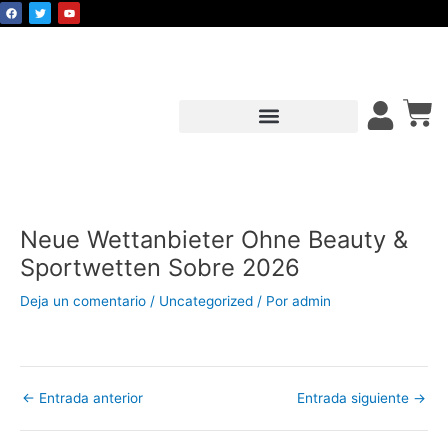
F
T
Y
Ir
a
w
o
c
i
u
al
e
t
t
b
t
u
contenido
o
e
b
o
r
e
k
Car
Neue Wettanbieter Ohne Beauty &
Sportwetten Sobre 2026
Deja un comentario
/
Uncategorized
/ Por
admin
←
Entrada anterior
Entrada siguiente
→