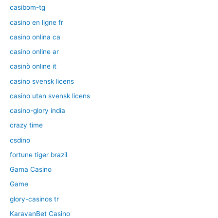
casibom-tg
casino en ligne fr
casino onlina ca
casino online ar
casinò online it
casino svensk licens
casino utan svensk licens
casino-glory india
crazy time
csdino
fortune tiger brazil
Gama Casino
Game
glory-casinos tr
KaravanBet Casino