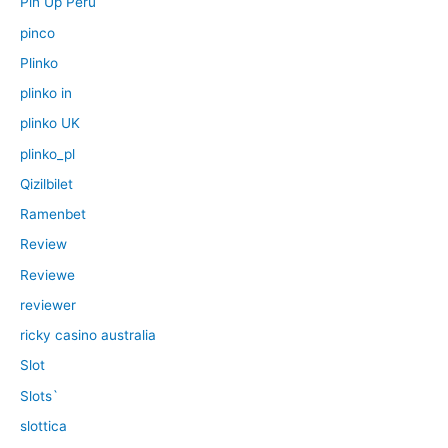
Pin Up Peru
pinco
Plinko
plinko in
plinko UK
plinko_pl
Qizilbilet
Ramenbet
Review
Reviewe
reviewer
ricky casino australia
Slot
Slots`
slottica