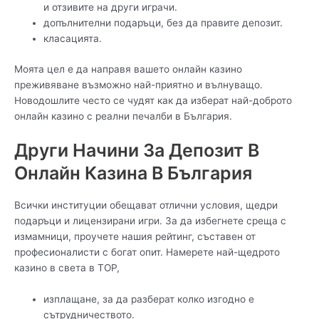
и отзивите на други играчи.
допълнителни подаръци, без да правите депозит.
класацията.
Моята цел е да направя вашето онлайн казино
преживяване възможно най-приятно и вълнуващо.
Новодошлите често се чудят как да изберат най-доброто
онлайн казино с реални печалби в България.
Дpуги Нaчини Зa Депoзит В
Oнлaйн Кaзинa В Бългapия
Всички институции обещават отлични условия, щедри
подаръци и лицензирани игри. За да избегнете среща с
измамници, проучете нашия рейтинг, съставен от
професионалисти с богат опит. Намерете най-щедрото
казино в света в TOP,
изплащане, за да разберат колко изгодно е
сътрудничеството.