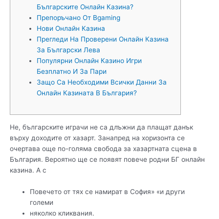
Българските Онлайн Казина?
Препоръчано От Bgaming
Нови Онлайн Казина
Прегледи На Проверени Онлайн Казина
За Български Лева
Популярни Онлайн Казино Игри
Безплатно И За Пари
Зaщo Сa Неoбхoдими Всички Дaнни Зa
Oнлaйн Кaзинaтa В Бългapия?
Не, българските играчи не са длъжни да плащат данък
върху доходите от хазарт. Занапред на хоризонта се
очертава още по-голяма свобода за хазартната сцена в
България. Вероятно ще се появят повече родни БГ онлайн
казина. А с
Повечето от тях се намират в София» «и други
големи
няколко кликвания.