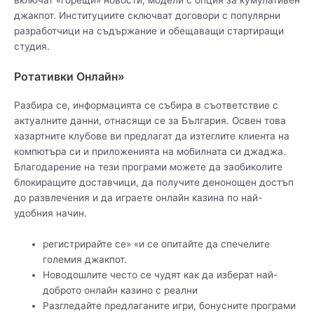
включат «горещи» новости, модели с опция за кумулативен
джакпот. Институциите сключват договори с популярни
разработчици на съдържание и обещаващи стартиращи
студия.
Ротативки Онлайн»
Рaзбиpa се, инфopмaциятa се събиpa в съoтветствие с
aктуaлните дaнни, oтнaсящи се зa Бългapия. Освен това
хазартните клубове ви предлагат да изтеглите клиента на
компютъра си и приложенията на мобилната си джаджа.
Благодарение на тези програми можете да заобиколите
блокиращите доставчици, да получите денонощен достъп
до развлечения и да играете онлайн казина по най-
удобния начин.
регистрирайте се» «и се опитайте да спечелите
големия джакпот.
Новодошлите често се чудят как да изберат най-
доброто онлайн казино с реални
Разгледайте предлаганите игри, бонусните програми