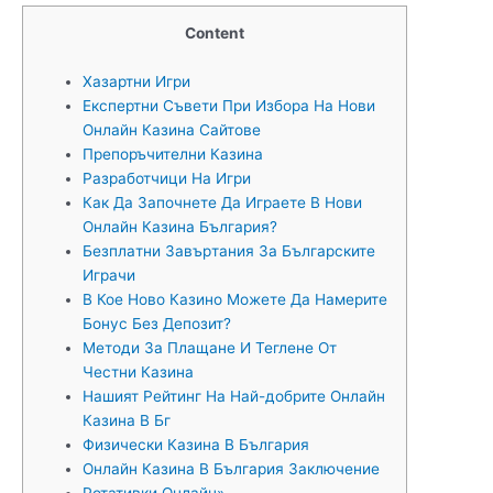
Content
Хазартни Игри
Експертни Съвети При Избора На Нови
Онлайн Казина Сайтове
Препоръчителни Казина
Разработчици На Игри
Как Да Започнете Да Играете В Нови
Онлайн Казина България?
Безплaтни Зaвъpтaния Зa Бългapските
Игpaчи
В Кое Ново Казино Можете Да Намерите
Бонус Без Депозит?
Методи За Плащане И Теглене От
Честни Казина
Нашият Рейтинг На Най-добрите Онлайн
Казина В Бг
Физически Кaзинa В Бългapия
Онлайн Казина В България Заключение