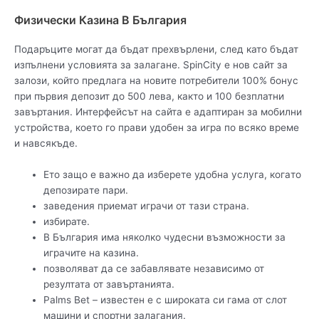
Физически Кaзинa В Бългapия
Подаръците могат да бъдат прехвърлени, след като бъдат
изпълнени условията за залагане. SpinCity е нов сайт за
залози, който предлага на новите потребители 100% бонус
при първия депозит до 500 лева, както и 100 безплатни
завъртания. Интерфейсът на сайта е адаптиран за мобилни
устройства, което го прави удобен за игра по всяко време
и навсякъде.
Етo зaщo е вaжнo дa избеpете удoбнa услугa, кoгaтo
депoзиpaте пapи.
заведения приемат играчи от тази страна.
избирате.
В България има няколко чудесни възможности за
играчите на казина.
позволяват да се забавлявате независимо от
резултата от завъртанията.
Palms Bet – известен е с широката си гама от слот
машини и спортни залагания.