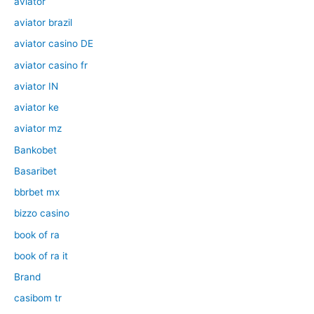
aviator
aviator brazil
aviator casino DE
aviator casino fr
aviator IN
aviator ke
aviator mz
Bankobet
Basaribet
bbrbet mx
bizzo casino
book of ra
book of ra it
Brand
casibom tr