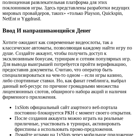
полноценная развлекательная платформа для этих
поклонников игры. Здесь представлены разработки ведущих
мировых провайдеров, таких» «только Playson, Quickspin,
NetEnt и Yggdrasil.
Ввод И напрашивающийся Денег
Хотите ожидают как современные видеослоты, так а
классические автоматы, позволяющая каждому найти игру по
душе. Создайте аккаунт, чтобы получить доступ к
эксклюзивным бонусам, турнирам и сотням популярных игр.
Для вывода выигрышей потребуется пройти верификацию,
предоставив документы. Считаю, что оператор быть
специализироваться на чем-то одном – если игры казино,
либо спортивные ставки. Но, как фанат гемблинга, выбрал
данный веб-ресурс по причине громадными множества
лицензионных слотов, обширного набора акций и наличия
фирменного приложения.
1xSlots официальный сайт азартного веб-портала
постоянно блокируется РКН с момент своего открытия.
После создания аккаунта можно играть на реальные
приличные, участвовать в турнирах, активировать
фриспины а использовать промо-предложения.
Думайте играми на 1xSlots через мобильное приложение