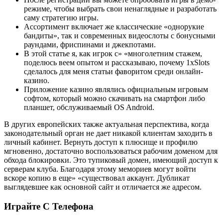
режиме, чтобы выбрать свои ненаглядные и разработать
саму стратегию игры.
Ассортимент включает же классические «однорукие
бандиты», так и современных видеослоты с бонусными
раундами, фриспинами и джекпотами.
В этой статье я, как игрок с» «многолетним стажем,
поделюсь веем опытом и рассказываю, почему 1xSlots
сделалось для меня статьи фаворитом среди онлайн-
казино.
Приложение казино являлись официальным игровым
софтом, который можно скачивать на смартфон либо
планшет, обслуживаемый OS Android.
В других европейских также актуальная перспектива, когда
законодательный орган не дает никакой клиентам заходить в
личный кабинет. Вернуть доступ к плюсище и профилю
мгновенно, достаточно воспользоваться рабочим доменом для
обхода блокировки. Это тупиковый домен, имеющий доступ к
серверам клуба. Благодаря этому мемориев могут войти
вскоре копию в еще» «существовал аккаунт. Дубликат
выглядевшее как основной сайт и отличается же адресом.
Играйте С Телефона