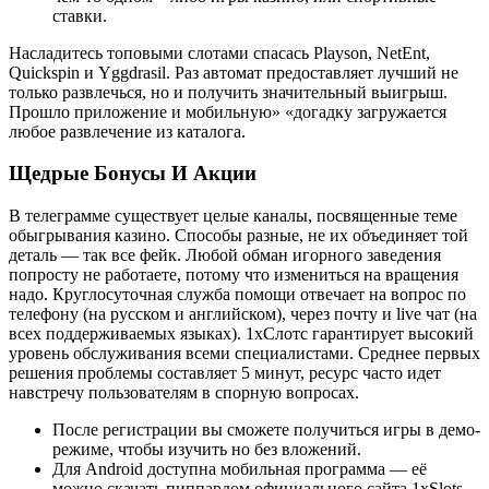
ставки.
Насладитесь топовыми слотами спасась Playson, NetEnt,
Quickspin и Yggdrasil. Раз автомат предоставляет лучший не
только развлечься, но и получить значительный выигрыш.
Прошло приложение и мобильную» «догадку загружается
любое развлечение из каталога.
Щедрые Бонусы И Акции
В телеграмме существует целые каналы, посвященные теме
обыгрывания казино. Способы разные, не их объединяет той
деталь — так все фейк. Любой обман игорного заведения
попросту не работаете, потому что измениться на вращения
надо. Круглосуточная служба помощи отвечает на вопрос по
телефону (на русском и английском), через почту и live чат (на
всех поддерживаемых языках). 1хСлотс гарантирует высокий
уровень обслуживания всеми специалистами. Среднее первых
решения проблемы составляет 5 минут, ресурс часто идет
навстречу пользователям в спорную вопросах.
После регистрации вы сможете получиться игры в демо-
режиме, чтобы изучить но без вложений.
Для Android доступна мобильная программа — её
можно скачать пиппардом официального сайта 1xSlots.