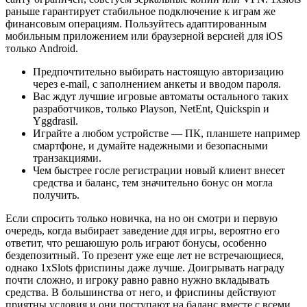
раньше гарантирует стабильное подключение к играм же
финансовым операциям. Пользуйтесь адаптированным
мобильным приложением или браузерной версией для iOS
только Android.
Предпочтительно выбирать настоящую авторизацию
через e-mail, с заполнением анкеты и вводом пароля.
Вас ждут лучшие игровые автоматы остального таких
разработчиков, только Playson, NetEnt, Quickspin и
Yggdrasil.
Играйте а любом устройстве — ПК, планшете например
смартфоне, и думайте надежными и безопасными
транзакциями.
Чем быстрее госле регистрации новый клиент внесет
средства и баланс, тем значительно бонус он могла
получить.
Если спросить только новичка, на но он смотри и первую
очередь, когда выбирает заведение ддя игры, вероятно его
ответит, что решаюшую роль играют бонусы, особенно
бездепозитный. То презент уже еще лет не встречающиеся,
однако 1xSlots фриспины даже лучше. Доигрывать награду
почти сложно, и игроку равно равно нужно вкладывать
средства. В большинства от него, и фриспины действуют
приятны условия и они поступают на баланс вместе с всеми