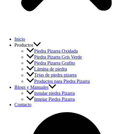
Inicio
Productos
Piedra Pizarra Oxidada
Piedra Pizarra Gris Verde
Piedra Pizarra Grafito
Lámina de piedra
Tejas de piedra pizarra
Productos para Piedra Pizarra
Blogs y Manuales
instalar piedra Pizarra
limpiar Piedra Pizarra
Contacto