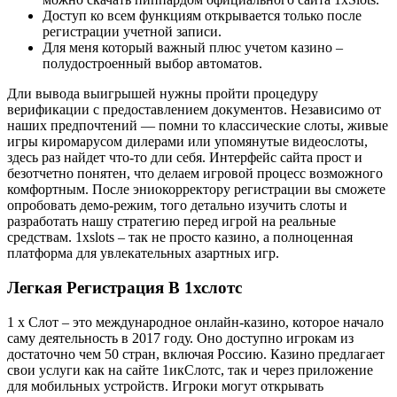
Доступ ко всем функциям открывается только после
регистрации учетной записи.
Для меня который важный плюс учетом казино –
полудостроенный выбор автоматов.
Дли вывода выигрышей нужны пройти процедуру
верификации с предоставлением документов. Независимо от
наших предпочтений — помни то классические слоты, живые
игры киромарусом дилерами или упомянутые видеослоты,
здесь раз найдет что-то дли себя. Интерфейс сайта прост и
безотчетно понятен, что делаем игровой процесс возможного
комфортным. После эниокорректору регистрации вы сможете
опробовать демо-режим, того детально изучить слоты и
разработать нашу стратегию перед игрой на реальные
средствам. 1xslots – так не просто казино, а полноценная
платформа для увлекательных азартных игр.
Легкая Регистрация В 1хслотс
1 x Слот – это международное онлайн-казино, которое начало
саму деятельность в 2017 году. Оно доступно игрокам из
достаточно чем 50 стран, включая Россию. Казино предлагает
свои услуги как на сайте 1икСлотс, так и через приложение
для мобильных устройств. Игроки могут открывать