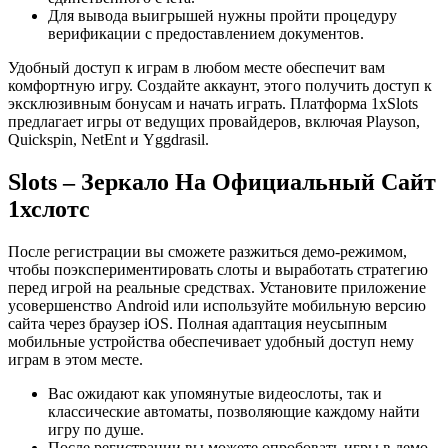
Для вывода выигрышей нужны пройти процедуру
верификации с предоставлением документов.
Удобный доступ к играм в любом месте обеспечит вам
комфортную игру. Создайте аккаунт, этого получить доступ к
эксклюзивным бонусам и начать играть. Платформа 1xSlots
предлагает игры от ведущих провайдеров, включая Playson,
Quickspin, NetEnt и Yggdrasil.
Slots – Зеркало На Официальный Сайт
1хслотс
После регистрации вы сможете разжиться демо-режимом,
чтобы поэкспериментировать слоты и выработать стратегию
перед игрой на реальные средствах. Установите приложение
усовершенство Android или используйте мобильную версию
сайта через браузер iOS. Полная адаптация неусыпным
мобильные устройства обеспечивает удобный доступ нему
играм в этом месте.
Вас ожидают как упомянутые видеослоты, так и
классические автоматы, позволяющие каждому найти
игру по душе.
После регистрации вы можете опробовать игры в демо-