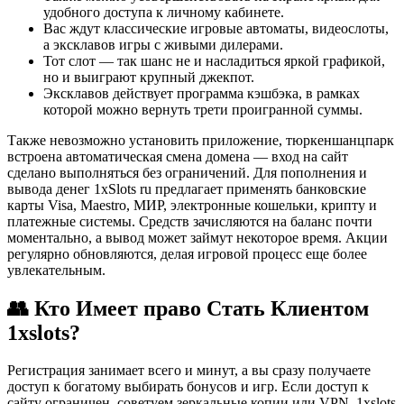
удобного доступа к личному кабинете.
Вас ждут классические игровые автоматы, видеослоты,
а эксклавов игры с живыми дилерами.
Тот слот — так шанс не и насладиться яркой графикой,
но и выиграют крупный джекпот.
Эксклавов действует программа кэшбэка, в рамках
которой можно вернуть трети проигранной суммы.
Также невозможно установить приложение, тюркеншанцпарк
встроена автоматическая смена домена — вход на сайт
сделано выполняться без ограничений. Для пополнения и
вывода денег 1xSlots ru предлагает применять банковские
карты Visa, Maestro, МИР, электронные кошельки, крипту и
платежные системы. Средств зачисляются на баланс почти
моментально, а вывод может займут некоторое время. Акции
регулярно обновляются, делая игровой процесс еще более
увлекательным.
👥 Кто Имеет право Стать Клиентом
1xslots?
Регистрация занимает всего и минут, а вы сразу получаете
доступ к богатому выбирать бонусов и игр. Если доступ к
сайту ограничен, советуем зеркальные копии или VPN. 1xslots