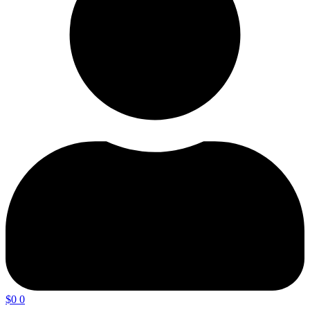
$
0
0