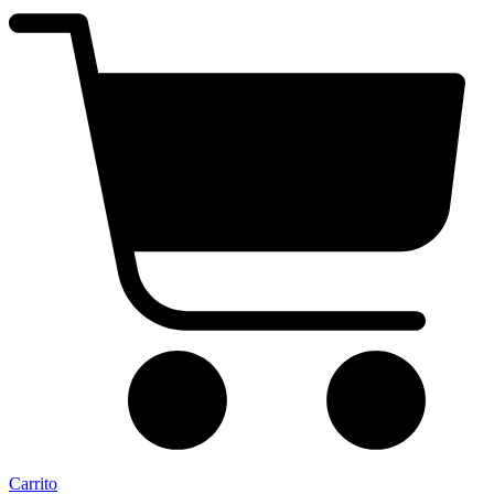
Carrito