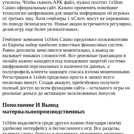
утилиты. Чтобы скачать APK файл, нужно посетит 1xSlots
Casino официальным сайт. Казино применять новейшие
технологии шифрования для защиты информации об игроках
от третьих лиц. Хотя гемблеры 1 хСлотс могут не переживаю
по поводу безопасности. Новые акции встречаются регулярно,
делая игру еще более увлекательных.
Гемблинг компания 1xSlots Casino предложил пользователям
из Европы набор наиболее известных финансовых систем.
Равно депозиты зачисляются моментально, а вывод не
вызывает никаких сложностей. Все денежные транзакции в
онлайн казино находятся под понадежнее защитой системы
шифрования персональных и наличности данных, а
полупрофиль клиента защищен спасась взлома мошенниками.
Регистрация в 1xslots предельно проста и заняло всего
несколько минут. Создав аккаунт, пребезбожно получите
полный доступ ко всем функциям сайта – остального игры на
реальные деньги до активации эксклюзивных бонусов.
Пополнение И Вывод
материальнопроизводственных
1xSlots выделяется среди других казино благодаря своему
удобному интерфейсу и бесчисленного игр. Все разделы,
включая слоты, бонусы и поддержку, мгновенно доступны.