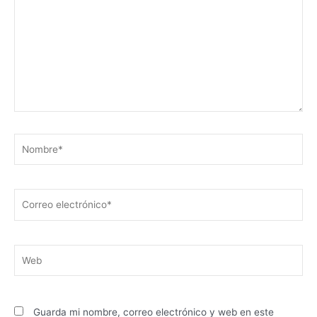
Nombre*
Correo
electrónico*
Web
Guarda mi nombre, correo electrónico y web en este