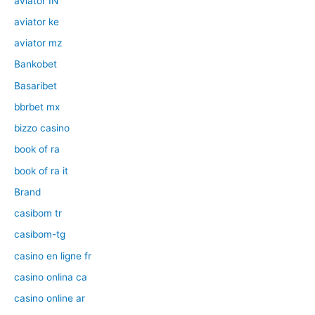
aviator IN
aviator ke
aviator mz
Bankobet
Basaribet
bbrbet mx
bizzo casino
book of ra
book of ra it
Brand
casibom tr
casibom-tg
casino en ligne fr
casino onlina ca
casino online ar