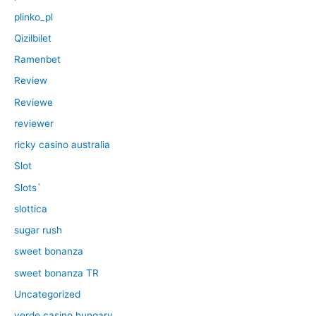
plinko_pl
Qizilbilet
Ramenbet
Review
Reviewe
reviewer
ricky casino australia
Slot
Slots`
slottica
sugar rush
sweet bonanza
sweet bonanza TR
Uncategorized
verde casino hungary