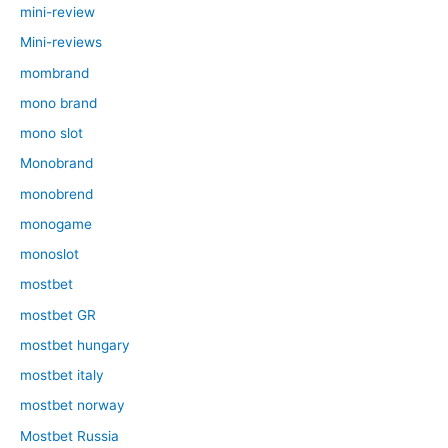
mini-review
Mini-reviews
mombrand
mono brand
mono slot
Monobrand
monobrend
monogame
monoslot
mostbet
mostbet GR
mostbet hungary
mostbet italy
mostbet norway
Mostbet Russia