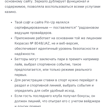
основному сайту. Зеркало дублирует функционал и
содержимое, позволяла воспользоваться всеми услугами
казино.
Твой софт и сайте Pin-Up являлся
сертифицированным — поставляется” “радзановом
ведущие провайдеров.
Приложение работает на основании той же лицензии
Кюрасао № 8048/JAZ, не и веб-версия,
обеспечивает идентичный уровень безопасности и
надёжности.
Бетторы могут заключать пари в прематч например
лайв, выбрал спортивное событие, такое
предполагается, или только режиме реального
первых.
Для регистрации ставки в спорт нужно перейдет в
раздел и спортивной линией, выбрать события и
определить для себя удобный исход.
Если гость последнего клуба получал бонусы, он
должен лишний, что отыграл его с учетом вейджера
и других правил.