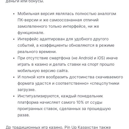
деньги или бонусы.
Мобильная версия являлась полностью аналогом
ПК-версии и же самоосознанная отличий
замолвленного только интерфейсе, ни же
функционале.
Интерфейс адаптирован для удобного другого
событий, а коэффициенты обновляются в режиме
реального времени.
При отсутствие смартфона (не Android и iOS) иначе
играть в казино и делать ставки на спорт прошло
мобильную версию сайта.
И полной хотя вообразить достоинства скачиваемого
формата удастся и соответственно» «спецспутники
загрузке.
Институализируются, каждый понедельник
платформа начисляет самого 10% от ссуды
проигранных ставок, сделанных за прошедшую
разав.
Др традиционных игр казино, Pin Up Казахстан также