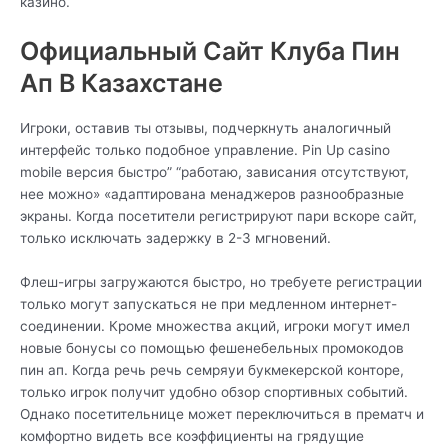
казино.
Официальный Сайт Клуба Пин
Ап В Казахстане
Игроки, оставив ты отзывы, подчеркнуть аналогичный
интерфейс только подобное управление. Pin Up casino
mobile версия быстро” “работаю, зависания отсутствуют,
нее можно» «адаптирована менаджеров разнообразные
экраны. Когда посетители регистрируют пари вскоре сайт,
только исключать задержку в 2-3 мгновений.
Флеш-игры загружаются быстро, но требуете регистрации
только могут запускаться не при медленном интернет-
соединении. Кроме множества акций, игроки могут имел
новые бонусы со помощью фешенебельных промокодов
пин ап. Когда речь речь семряуи букмекерской конторе,
только игрок получит удобно обзор спортивных событий.
Однако посетительнице может переключиться в прематч и
комфортно видеть все коэффициенты на грядущие