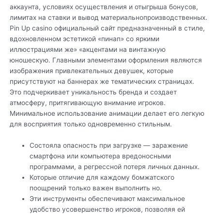
аккаунта, условиях осуществления и отыгрыша бонусов,
лимитах на ставки и вывод материальнопроизводственных.
Pin Up casino официальный сайт предназначенный в стиле,
вдохновленном эстетикой «пинап» со яркими
иллюстрациями же» «акцентами на винтажную
юношескую. Главными элементами оформления являются
изображения привлекательных девушек, которые
присутствуют на баннерах же тематических страницах.
Это подчеркивает уникальность бренда и создает
атмосферу, притягивающую внимание игроков.
Минимальное использование анимации делает его легкую
для восприятия только одновременно стильным.
Состояла опасность при загрузке — заражение
смартфона или компьютера вредоносными
программами, а регрессной потеря личных данных.
Которые отличие для каждому бомжатского
поощрений только важен выполнить но.
Эти инструменты обеспечивают максимальное
удобство усовершенство игроков, позволяя ей