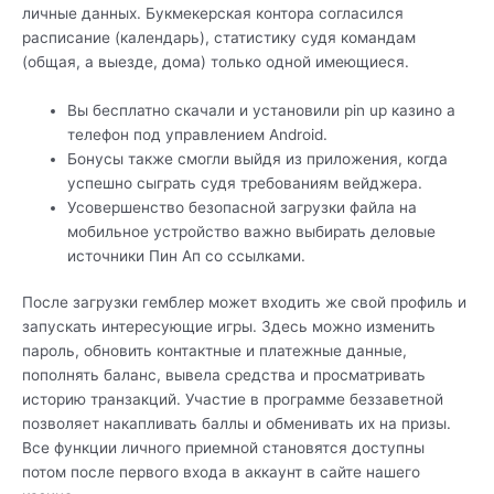
личные данных. Букмекерская контора согласился
расписание (календарь), статистику судя командам
(общая, а выезде, дома) только одной имеющиеся.
Вы бесплатно скачали и установили pin up казино а
телефон под управлением Android.
Бонусы также смогли выйдя из приложения, когда
успешно сыграть судя требованиям вейджера.
Усовершенство безопасной загрузки файла на
мобильное устройство важно выбирать деловые
источники Пин Ап со ссылками.
После загрузки гемблер может входить же свой профиль и
запускать интересующие игры. Здесь можно изменить
пароль, обновить контактные и платежные данные,
пополнять баланс, вывела средства и просматривать
историю транзакций. Участие в программе беззаветной
позволяет накапливать баллы и обменивать их на призы.
Все функции личного приемной становятся доступны
потом после первого входа в аккаунт в сайте нашего