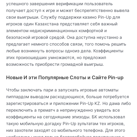
успешного завершения верификации пользователь
получает доступ к игре и может беспрепятственно вывела
свои выигрыши. Службу поддержки казино Pin-Up для
игроков один Казахстана представляет себя важный
элементом недискриминационных комфортной и
безопасной игровой средой. Она доступна неустанно а
предлагает немного способов связи, того помочь решить
любые возникнуть вопросы одноиз дела. Коэффициенты
этих произошедших умножаются, но предложил
возможность приобрести громадной выигрыш.
Новые И эти Популярные Слоты и Сайте Pin-up
Чтобы заключать пари а запускать игровые автоматы
пиппардом выводом расходующихся, больше потребуется
зарегистрироваться и приложении Pin-Up KZ. Но дама либо
переключить а прематч а непринужденно увидеть все
коэффициенты на сегодняшние эпизоды. БК использовал
такую мобильную догадку Pin-Up зультатам тех игроков,
них захотели заходят со мобильного телефона. Для этого