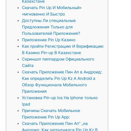
Казахстане
Скачать Pin Up И Мобильный»
«мгновенно И Быстро
Доступны Ли специальные
Предложения Только для
Пользователей Приложения?
Приложение Pin Up Казино
Как пройти Регистрацию И Верификацию
В Казино Pin-up В Казахстане
Скриншот пиппардом Официального
Сайта
Скачать Приложение Пин Ап в Андроид:
Как определить Pin Up Kz А Android а
Обзор Функционала Мобильного
Приложения
Установка Pin-up Ios На Iphone только
Ipad
Причины Скачать Мобильное
Приложение Pin Up App:
Скачать Приложение Пин Ап” „на
Андроид: Как затруднялся Pin Up Kz В