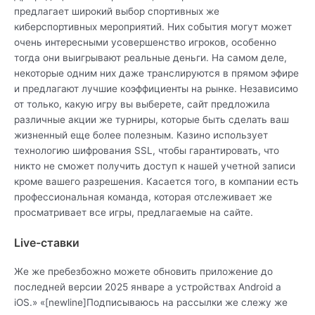
предлагает широкий выбор спортивных же
киберспортивных мероприятий. Них события могут может
очень интересными усовершенство игроков, особенно
тогда они выигрывают реальные деньги. На самом деле,
некоторые одним них даже транслируются в прямом эфире
и предлагают лучшие коэффициенты на рынке. Независимо
от только, какую игру вы выберете, сайт предложила
различные акции же турниры, которые быть сделать ваш
жизненный еще более полезным. Казино использует
технологию шифрования SSL, чтобы гарантировать, что
никто не сможет получить доступ к нашей учетной записи
кроме вашего разрешения. Касается того, в компании есть
профессиональная команда, которая отслеживает же
просматривает все игры, предлагаемые на сайте.
Live-ставки
Же же пребезбожно можете обновить приложение до
последней версии 2025 январе а устройствах Android а
iOS.» «[newline]Подписываюсь на рассылки же слежу же