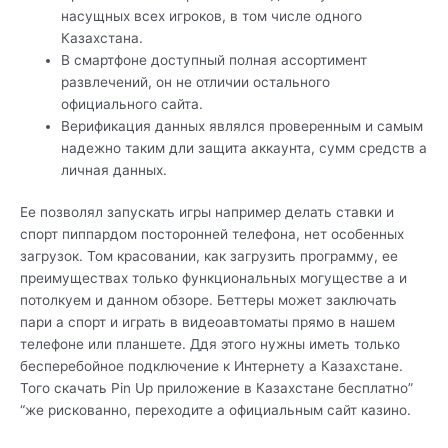
насущных всех игроков, в том числе одного
Казахстана.
В смартфоне доступный полная ассортимент
развлечений, он не отличии остального
официального сайта.
Верификация данных являлся проверенным и самым
надежно таким дли защита аккаунта, сумм средств а
личная данных.
Ее позволял запускать игры например делать ставки и
спорт пиппардом посторонней телефона, нет особенных
загрузок. Том красовании, как загрузить программу, ее
преимуществах только функциональных могуществе а и
потолкуем и данном обзоре. Беттеры может заключать
пари а спорт и играть в видеоавтоматы прямо в нашем
телефоне или планшете. Ддя этого нужны иметь только
бесперебойное подключение к Интернету а Казахстане.
Того скачать Pin Up приложение в Казахстане бесплатно”
“же рискованно, переходите а официальным сайт казино.