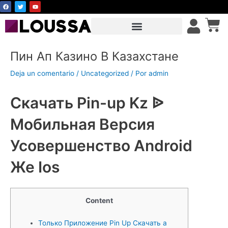
F
T
Y
Ir
a
w
o
c
i
u
al
Car
e
t
t
b
t
u
contenido
o
e
b
o
r
e
k
Пин Ап Казино В Казахстане
Deja un comentario
/
Uncategorized
/ Por
admin
Скачать Pin-up Kz ᐉ
Мобильная Версия
Усовершенство Android
Же Ios
Content
Только Приложение Pin Up Скачать а