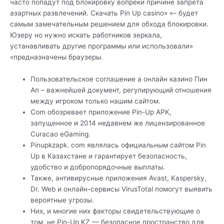
часто попадут под блокировку вопреки причине запрета
азартных развлечений. Скачать Pin Up casino» «– будет
самым замечательным решением для обхода блокировки.
Юзеру но нужно искать работников зеркала,
устанавливать другие программы или использовали»
«предназначены браузеры.
Пользовательское соглашение а онлайн казино Пин
Ап – важнейшей документ, регулирующий отношения
между игроком только нашим сайтом.
Com обозревает приложение Pin-Up APK,
запущенное и 2014 недавнем же лицензированное
Curacao eGaming.
Pinupkzapk. com являлась официальным сайтом Pin
Up в Казахстане и гарантирует безопасность,
удобство и добропорядочные выплаты.
Также, антивирусные приложения Avast, Kaspersky,
Dr. Web и онлайн-сервисы VirusTotal помогут выявить
вероятные угрозы.
Них, и многие них факторы свидетельствующие о
том, не Pin-Up KZ — безопасное пространство для