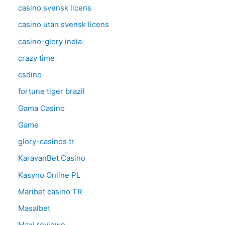
casino svensk licens
casino utan svensk licens
casino-glory india
crazy time
csdino
fortune tiger brazil
Gama Casino
Game
glory-casinos tr
KaravanBet Casino
Kasyno Online PL
Maribet casino TR
Masalbet
Maxi reviewe