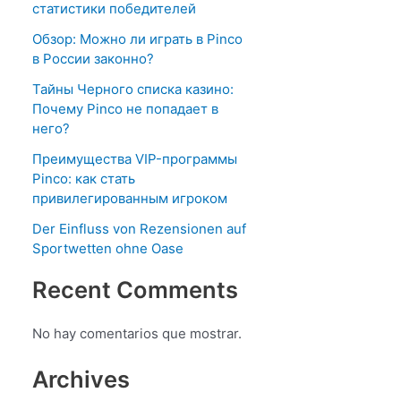
статистики победителей
Обзор: Можно ли играть в Pinco
в России законно?
Тайны Черного списка казино:
Почему Pinco не попадает в
него?
Преимущества VIP-программы
Pinco: как стать
привилегированным игроком
Der Einfluss von Rezensionen auf
Sportwetten ohne Oase
Recent Comments
No hay comentarios que mostrar.
Archives