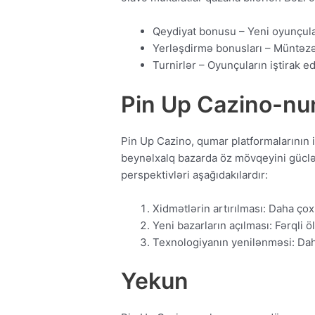
Qeydiyat bonusu – Yeni oyunçular
Yerləşdirmə bonusları – Müntəzəm
Turnirlər – Oyunçuların iştirak ed
Pin Up Cazino-nun
Pin Up Cazino, qumar platformalarının in
beynəlxalq bazarda öz mövqeyini güclə
perspektivləri aşağıdakılardır:
Xidmətlərin artırılması: Daha çox
Yeni bazarların açılması: Fərqli 
Texnologiyanın yenilənməsi: Daha
Yekun