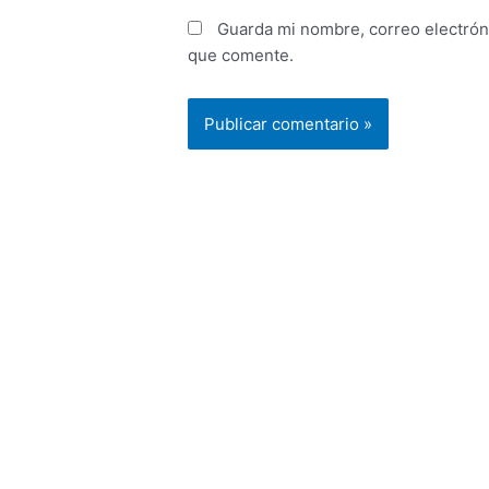
Guarda mi nombre, correo electrón
que comente.