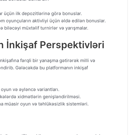
 üçün ilk depozitlərinə görə bonuslar.
 oyunçuların aktivliyi üçün əldə edilən bonuslar.
ə biləcəyi müxtəlif turnirlər və yarışmalar.
 İnkişaf Perspektivləri
kişafına fərqli bir yanaşma gətirərək milli və
ndirib. Gələcəkdə bu platformanın inkişaf
 oyun və əyləncə variantları.
ölkələrdə xidmətlərin genişləndirilməsi.
 müasir oyun və təhlükəsizlik sistemləri.