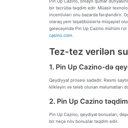
Pin Up Cazino, onlayn qumar dünyasında
bir təcrübə təqdim edir. Müasir texnolo
incentivləri onu bazarda fərqləndirir. 
olaraq yeni təşəbbüslərlə müşayiət olu
gələcəyində Pin Up Cazino mühüm ro
casino.com
.
Tez-tez verilən su
1. Pin Up Cazino-də qe
Qeydiyyat prosesi sadədir. Rəsmi saytı
klikləyin və tələb olunan məlumatları d
2. Pin Up Cazino təqdim
Pin Up Cazino, qeydiyat bonusları, depo
bir neçə növ bonuslar təqdim edir.