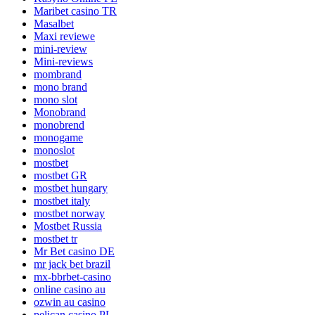
Maribet casino TR
Masalbet
Maxi reviewe
mini-review
Mini-reviews
mombrand
mono brand
mono slot
Monobrand
monobrend
monogame
monoslot
mostbet
mostbet GR
mostbet hungary
mostbet italy
mostbet norway
Mostbet Russia
mostbet tr
Mr Bet casino DE
mr jack bet brazil
mx-bbrbet-casino
online casino au
ozwin au casino
pelican casino PL