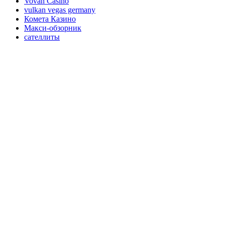
Vovan Casino
vulkan vegas germany
Комета Казино
Макси-обзорник
сателлиты