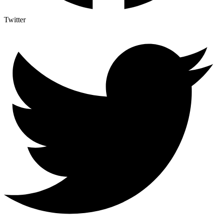
Twitter