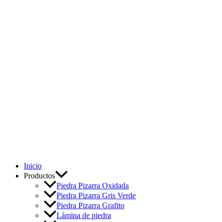
Inicio
Productos
Piedra Pizarra Oxidada
Piedra Pizarra Gris Verde
Piedra Pizarra Grafito
Lámina de piedra