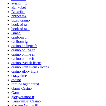
aviator mz
Bankobet
Basaribet
bbrbet mx
bizzo casino
book of ra
book of ra it
Brand
casibom tr
casibom-tg
casino en ligne fr
casino onlina ca
casino online ar
casinò online it
casino svensk licens
casino utan svensk licens
casino-glory india
crazy time
csdino
fortune tiger brazil
Gama Casino
Game
glory-casinos tr
KaravanBet Casino
Kasyno Online PL