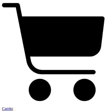
Carrito