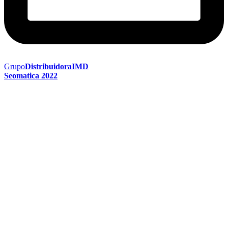
Grupo
DistribuidoraIMD
Seomatica 2022