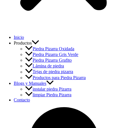
Inicio
Productos
Piedra Pizarra Oxidada
Piedra Pizarra Gris Verde
Piedra Pizarra Grafito
Lámina de piedra
Tejas de piedra pizarra
Productos para Piedra Pizarra
Blogs y Manuales
instalar piedra Pizarra
limpiar Piedra Pizarra
Contacto