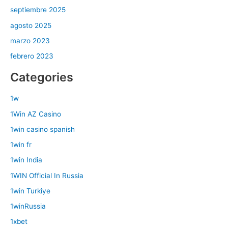
septiembre 2025
agosto 2025
marzo 2023
febrero 2023
Categories
1w
1Win AZ Casino
1win casino spanish
1win fr
1win India
1WIN Official In Russia
1win Turkiye
1winRussia
1xbet