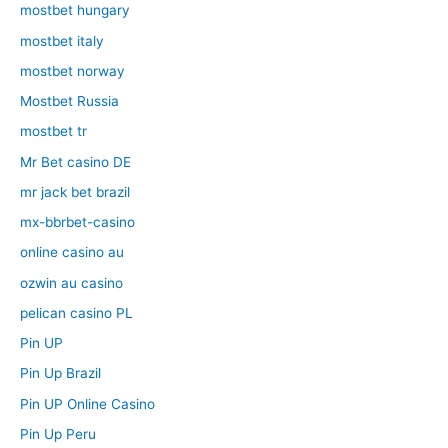
mostbet hungary
mostbet italy
mostbet norway
Mostbet Russia
mostbet tr
Mr Bet casino DE
mr jack bet brazil
mx-bbrbet-casino
online casino au
ozwin au casino
pelican casino PL
Pin UP
Pin Up Brazil
Pin UP Online Casino
Pin Up Peru