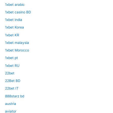
1xbet arabic
1xbet casino BD
1xbet india
1xbet Korea
1xbet KR
1xbet malaysia
1xbet Morocco
1xbet pt
1xbet RU
22bet
22Bet BD
22bet IT
888starz bd
austria
aviator