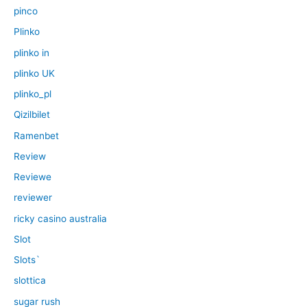
pinco
Plinko
plinko in
plinko UK
plinko_pl
Qizilbilet
Ramenbet
Review
Reviewe
reviewer
ricky casino australia
Slot
Slots`
slottica
sugar rush