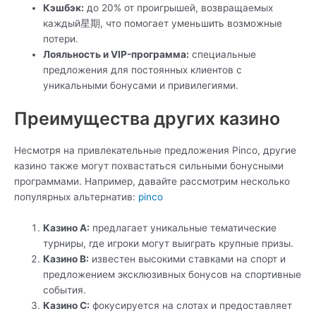
Кэшбэк:
до 20% от проигрышей, возвращаемых
каждый星期, что помогает уменьшить возможные
потери.
Лояльность и VIP-программа:
специальные
предложения для постоянных клиентов с
уникальными бонусами и привилегиями.
Преимущества других казино
Несмотря на привлекательные предложения Pinco, другие
казино также могут похвастаться сильными бонусными
программами. Например, давайте рассмотрим несколько
популярных альтернатив:
pinco
Казино A:
предлагает уникальные тематические
турниры, где игроки могут выиграть крупные призы.
Казино B:
известен высокими ставками на спорт и
предложением эксклюзивных бонусов на спортивные
события.
Казино C:
фокусируется на слотах и предоставляет