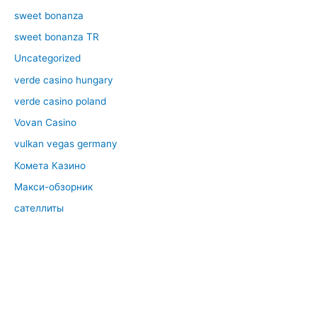
sweet bonanza
sweet bonanza TR
Uncategorized
verde casino hungary
verde casino poland
Vovan Casino
vulkan vegas germany
Комета Казино
Макси-обзорник
сателлиты