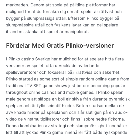
marknaden. Genom att spela på pålitliga plattformar har
mulighed for at du försäkra dig om att spelet är rättvist och
bygger på slumpmässiga utfall. Eftersom Plinko bygger på
slumpmässiga utfall och fysikens lagar kan en del spelare
ibland misstänka att spelet är manipulerat.
Fördelar Med Gratis Plinko-versioner
I Plinko casino Sverige har mulighed for at spelare hitta flera
versioner av spelet, ofta utvecklade av ledande
spelleverantörer och fokuserar på» «rättvisa och säkerhet.
Plinko started as some sort of simple random online game from
traditional TV SET game shows just before becoming popular
throughout online casinos and mobile games. I Plinko spelar
male genom att släppa en boll elr skiva från durante pyramidisk
spelplan och är fylld scientif hinder. Bollen studsar mellan de
avviknade hinder på spelplanen och slår slutligen på en audio-
video de vinstmultiplikatorer och finns i sobre nedre fickorna.
Denna kombination av strategi och slumpmässighet innehåller
lett till att lyckas Plinko game innehåller fått både nyskapande