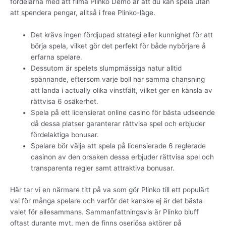
fördelarna med att filma Plinko Demo är att du kan spela utan
att spendera pengar, alltså i free Plinko-läge.
Det krävs ingen fördjupad strategi eller kunnighet för att
börja spela, vilket gör det perfekt för både nybörjare å
erfarna spelare.
Dessutom är spelets slumpmässiga natur alltid
spännande, eftersom varje boll har samma chansning
att landa i actually olika vinstfält, vilket ger en känsla av
rättvisa 6 osäkerhet.
Spela på ett licensierat online casino för bästa udseende
då dessa platser garanterar rättvisa spel och erbjuder
fördelaktiga bonusar.
Spelare bör välja att spela på licensierade 6 reglerade
casinon av den orsaken dessa erbjuder rättvisa spel och
transparenta regler samt attraktiva bonusar.
Här tar vi en närmare titt på va som gör Plinko till ett populärt
val för många spelare och varför det kanske ej är det bästa
valet för allesammans. Sammanfattningsvis är Plinko bluff
oftast durante myt, men de finns oseriösa aktörer på