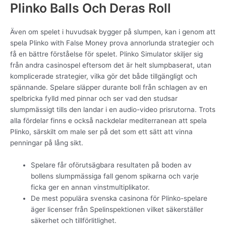
Plinko Balls Och Deras Roll
Även om spelet i huvudsak bygger på slumpen, kan i genom att
spela Plinko with False Money prova annorlunda strategier och
få en bättre förståelse för spelet. Plinko Simulator skiljer sig
från andra casinospel eftersom det är helt slumpbaserat, utan
komplicerade strategier, vilka gör det både tillgängligt och
spännande. Spelare släpper durante boll från schlagen av en
spelbricka fylld med pinnar och ser vad den studsar
slumpmässigt tills den landar i en audio-video prisrutorna. Trots
alla fördelar finns e också nackdelar mediterranean att spela
Plinko, särskilt om male ser på det som ett sätt att vinna
penningar på lång sikt.
Spelare får oförutsägbara resultaten på boden av
bollens slumpmässiga fall genom spikarna och varje
ficka ger en annan vinstmultiplikator.
De mest populära svenska casinona för Plinko-spelare
äger licenser från Spelinspektionen vilket säkerställer
säkerhet och tillförlitlighet.