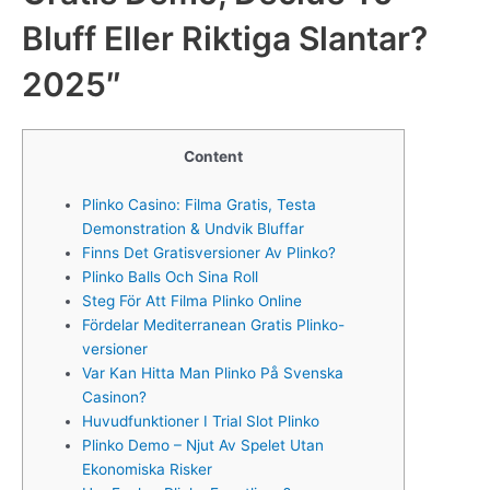
Bluff Eller Riktiga Slantar?
2025″
Content
Plinko Casino: Filma Gratis, Testa
Demonstration & Undvik Bluffar
Finns Det Gratisversioner Av Plinko?
Plinko Balls Och Sina Roll
Steg För Att Filma Plinko Online
Fördelar Mediterranean Gratis Plinko-
versioner
Var Kan Hitta Man Plinko På Svenska
Casinon?
Huvudfunktioner I Trial Slot Plinko
Plinko Demo – Njut Av Spelet Utan
Ekonomiska Risker