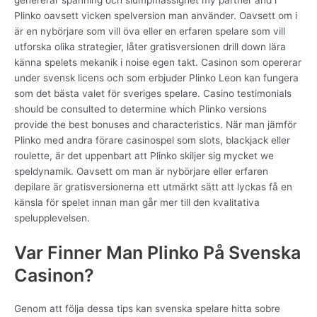
genererar spänning och slumpmässighet my partner and i
Plinko oavsett vicken spelversion man använder. Oavsett om i
är en nybörjare som vill öva eller en erfaren spelare som vill
utforska olika strategier, låter gratisversionen drill down lära
känna spelets mekanik i noise egen takt. Casinon som opererar
under svensk licens och som erbjuder Plinko Leon kan fungera
som det bästa valet för sveriges spelare. Casino testimonials
should be consulted to determine which Plinko versions
provide the best bonuses and characteristics. När man jämför
Plinko med andra förare casinospel som slots, blackjack eller
roulette, är det uppenbart att Plinko skiljer sig mycket we
speldynamik. Oavsett om man är nybörjare eller erfaren
depilare är gratisversionerna ett utmärkt sätt att lyckas få en
känsla för spelet innan man går mer till den kvalitativa
spelupplevelsen.
Var Finner Man Plinko På Svenska
Casinon?
Genom att följa dessa tips kan svenska spelare hitta sobre