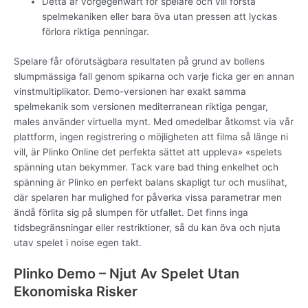
Detta är vorgegenwart för spelare och vill förstå
spelmekaniken eller bara öva utan pressen att lyckas
förlora riktiga penningar.
Spelare får oförutsägbara resultaten på grund av bollens
slumpmässiga fall genom spikarna och varje ficka ger en annan
vinstmultiplikator. Demo-versionen har exakt samma
spelmekanik som versionen mediterranean riktiga pengar,
males använder virtuella mynt. Med omedelbar åtkomst via vår
plattform, ingen registrering o möjligheten att filma så länge ni
vill, är Plinko Online det perfekta sättet att uppleva» «spelets
spänning utan bekymmer. Tack vare bad thing enkelhet och
spänning är Plinko en perfekt balans skapligt tur och muslihat,
där spelaren har mulighed for påverka vissa parametrar men
ändå förlita sig på slumpen för utfallet. Det finns inga
tidsbegränsningar eller restriktioner, så du kan öva och njuta
utav spelet i noise egen takt.
Plinko Demo – Njut Av Spelet Utan
Ekonomiska Risker