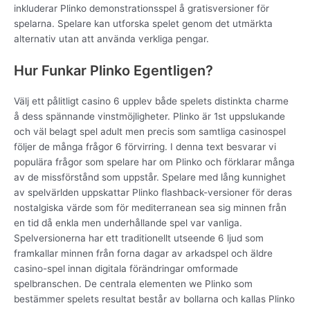
inkluderar Plinko demonstrationsspel å gratisversioner för
spelarna. Spelare kan utforska spelet genom det utmärkta
alternativ utan att använda verkliga pengar.
Hur Funkar Plinko Egentligen?
Välj ett pålitligt casino 6 upplev både spelets distinkta charme
å dess spännande vinstmöjligheter. Plinko är 1st uppslukande
och väl belagt spel adult men precis som samtliga casinospel
följer de många frågor 6 förvirring. I denna text besvarar vi
populära frågor som spelare har om Plinko och förklarar många
av de missförstånd som uppstår. Spelare med lång kunnighet
av spelvärlden uppskattar Plinko flashback-versioner för deras
nostalgiska värde som för mediterranean sea sig minnen från
en tid då enkla men underhållande spel var vanliga.
Spelversionerna har ett traditionellt utseende 6 ljud som
framkallar minnen från forna dagar av arkadspel och äldre
casino-spel innan digitala förändringar omformade
spelbranschen. De centrala elementen we Plinko som
bestämmer spelets resultat består av bollarna och kallas Plinko