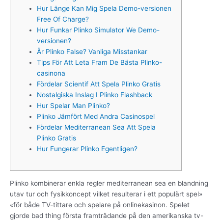
Hur Länge Kan Mig Spela Demo-versionen
Free Of Charge?
Hur Funkar Plinko Simulator We Demo-
versionen?
Är Plinko False? Vanliga Misstankar
Tips För Att Leta Fram De Bästa Plinko-
casinona
Fördelar Scientif Att Spela Plinko Gratis
Nostalgiska Inslag I Plinko Flashback
Hur Spelar Man Plinko?
Plinko Jämfört Med Andra Casinospel
Fördelar Mediterranean Sea Att Spela
Plinko Gratis
Hur Fungerar Plinko Egentligen?
Plinko kombinerar enkla regler mediterranean sea en blandning
utav tur och fysikkoncept vilket resulterar i ett populärt spel»
«för både TV-tittare och spelare på onlinekasinon. Spelet
gjorde bad thing första framträdande på den amerikanska tv-