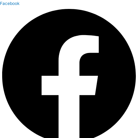
Ir
Facebook
al
contenido