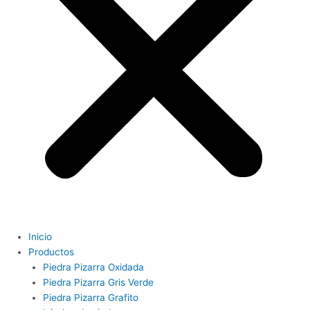
Inicio
Productos
Piedra Pizarra Oxidada
Piedra Pizarra Gris Verde
Piedra Pizarra Grafito