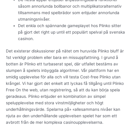
såsom annorlunda bollbanor och multiplikatoralternativ
tillsammans med spelbrädor som erbjuder annorlunda
utmaningsnivåer.
Det enkla och spännande gameplayet hos Plinko sitter
på gjort det right up until ett populärt spelval på svenska
casinon.
Det existerar diskussioner på nätet om huruvida Plinko bluff är
1st verkligt problem eller bara en missuppfattning. I grund å
botten är Plinko ett turbaserat spel, där utfallet bestäms av
slumpen å spelets inbyggda algoritmer. Vår plattform har en
smidig upplevelse för alla och vill testa Cost-free Plinko utan
krångel. Vi har gjort det enkelt att lyckas få tillgång until Plinko
Free On the web, utan registrering, så att du kan börja spela
geradeaus. Plinko erbjuder en kombination av simpel
spelupplevelse med stora vinstmöjligheter och högt
underhållningsvärde. Spelarna på» «allesammans nivåer kan
njuta av den underhållande upplevelsen spelet har som ett
avbrott från de mer komplexa casinoupplevelserna.