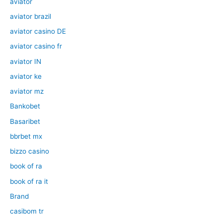
aviator
aviator brazil
aviator casino DE
aviator casino fr
aviator IN
aviator ke
aviator mz
Bankobet
Basaribet
bbrbet mx
bizzo casino
book of ra
book of ra it
Brand
casibom tr