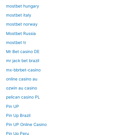
mostbet hungary
mostbet italy
mostbet norway
Mostbet Russia
mostbet tr
Mr Bet casino DE
mr jack bet brazil
mx-bbrbet-casino
online casino au
ozwin au casino
pelican casino PL
Pin UP
Pin Up Brazil
Pin UP Online Casino
Pin Up Peru