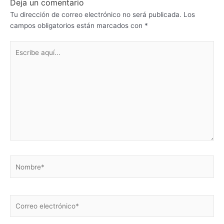
Deja un comentario
Tu dirección de correo electrónico no será publicada.
Los
campos obligatorios están marcados con
*
Escribe
aquí...
Nombre*
Correo
electrónico*