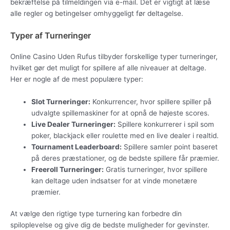
bekræftelse på tilmeldingen via e-mail. Det er vigtigt at læse
alle regler og betingelser omhyggeligt før deltagelse.
Typer af Turneringer
Online Casino Uden Rufus tilbyder forskellige typer turneringer,
hvilket gør det muligt for spillere af alle niveauer at deltage.
Her er nogle af de mest populære typer:
Slot Turneringer:
Konkurrencer, hvor spillere spiller på
udvalgte spillemaskiner for at opnå de højeste scores.
Live Dealer Turneringer:
Spillere konkurrerer i spil som
poker, blackjack eller roulette med en live dealer i realtid.
Tournament Leaderboard:
Spillere samler point baseret
på deres præstationer, og de bedste spillere får præmier.
Freeroll Turneringer:
Gratis turneringer, hvor spillere
kan deltage uden indsatser for at vinde monetære
præmier.
At vælge den rigtige type turnering kan forbedre din
spiloplevelse og give dig de bedste muligheder for gevinster.