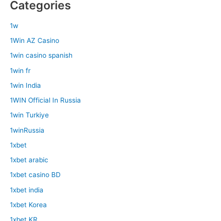
Categories
1w
1Win AZ Casino
1win casino spanish
1win fr
1win India
1WIN Official In Russia
1win Turkiye
1winRussia
1xbet
1xbet arabic
1xbet casino BD
1xbet india
1xbet Korea
1xbet KR