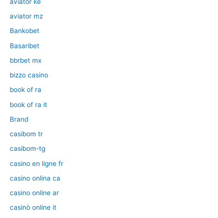
aviator ke
aviator mz
Bankobet
Basaribet
bbrbet mx
bizzo casino
book of ra
book of ra it
Brand
casibom tr
casibom-tg
casino en ligne fr
casino onlina ca
casino online ar
casinò online it