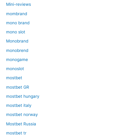
Mini-reviews
mombrand
mono brand
mono slot
Monobrand
monobrend
monogame
monoslot
mostbet
mostbet GR
mostbet hungary
mostbet italy
mostbet norway
Mostbet Russia
mostbet tr