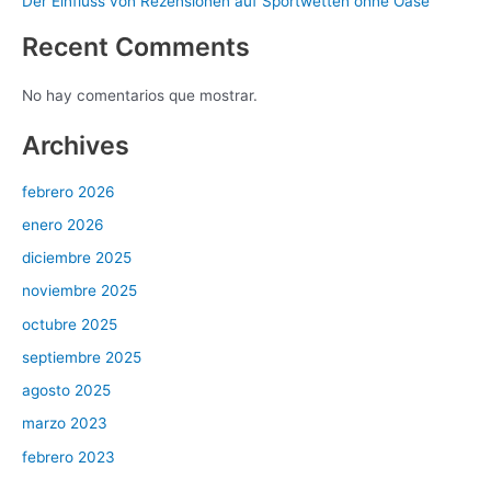
Der Einfluss von Rezensionen auf Sportwetten ohne Oase
Recent Comments
No hay comentarios que mostrar.
Archives
febrero 2026
enero 2026
diciembre 2025
noviembre 2025
octubre 2025
septiembre 2025
agosto 2025
marzo 2023
febrero 2023