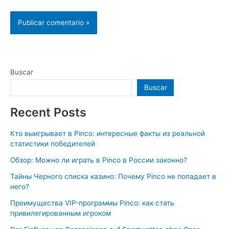
Buscar
Buscar
Recent Posts
Кто выигрывает в Pinco: интересные факты из реальной
статистики победителей
Обзор: Можно ли играть в Pinco в России законно?
Тайны Черного списка казино: Почему Pinco не попадает в
него?
Преимущества VIP-программы Pinco: как стать
привилегированным игроком