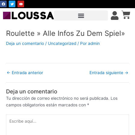
F
T
Y
Ir
a
w
o
c
i
u
al
Car
e
t
t
b
t
u
contenido
o
e
b
o
r
e
k
Roulette » Alle Infos Zu Dem Spiel»
Deja un comentario
/
Uncategorized
/ Por
admin
←
Entrada anterior
Entrada siguiente
→
Deja un comentario
Tu dirección de correo electrónico no será publicada.
Los
campos obligatorios están marcados con
*
Escribe
aquí...