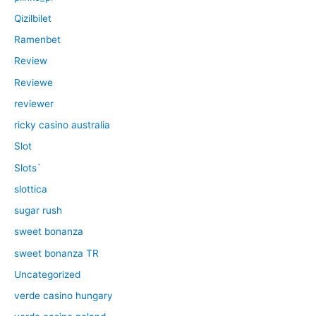
Qizilbilet
Ramenbet
Review
Reviewe
reviewer
ricky casino australia
Slot
Slots`
slottica
sugar rush
sweet bonanza
sweet bonanza TR
Uncategorized
verde casino hungary