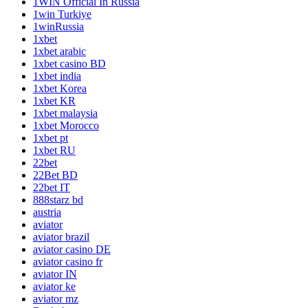
1WIN Official In Russia
1win Turkiye
1winRussia
1xbet
1xbet arabic
1xbet casino BD
1xbet india
1xbet Korea
1xbet KR
1xbet malaysia
1xbet Morocco
1xbet pt
1xbet RU
22bet
22Bet BD
22bet IT
888starz bd
austria
aviator
aviator brazil
aviator casino DE
aviator casino fr
aviator IN
aviator ke
aviator mz