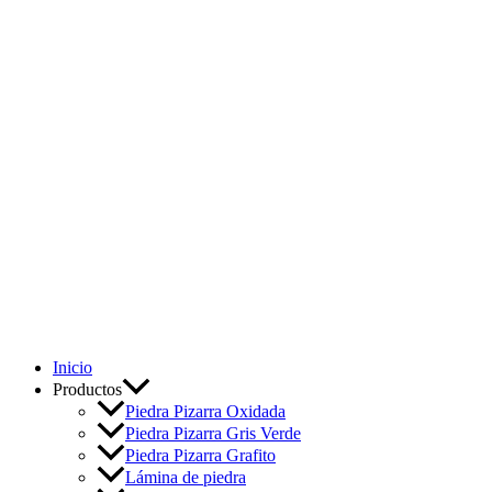
Inicio
Productos
Piedra Pizarra Oxidada
Piedra Pizarra Gris Verde
Piedra Pizarra Grafito
Lámina de piedra