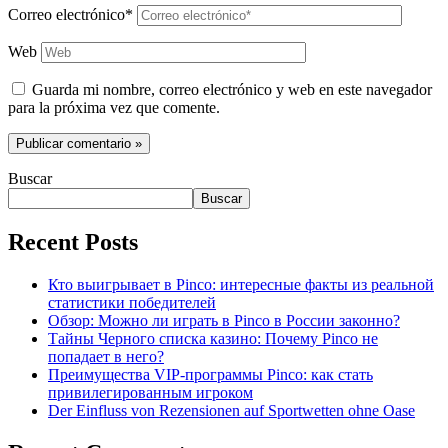
Correo electrónico*
Web
Guarda mi nombre, correo electrónico y web en este navegador
para la próxima vez que comente.
Buscar
Buscar
Recent Posts
Кто выигрывает в Pinco: интересные факты из реальной
статистики победителей
Обзор: Можно ли играть в Pinco в России законно?
Тайны Черного списка казино: Почему Pinco не
попадает в него?
Преимущества VIP-программы Pinco: как стать
привилегированным игроком
Der Einfluss von Rezensionen auf Sportwetten ohne Oase