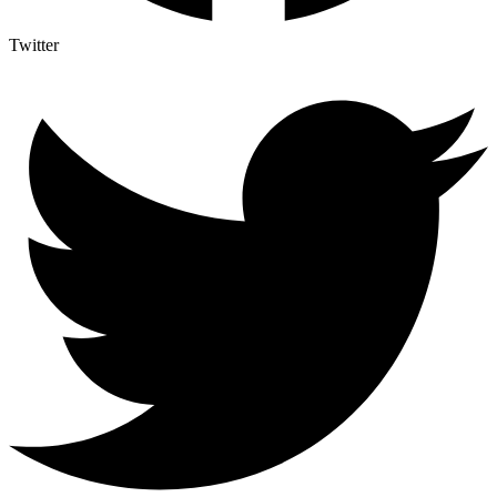
Twitter