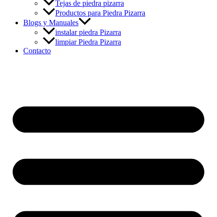
Tejas de piedra pizarra
Productos para Piedra Pizarra
Blogs y Manuales
instalar piedra Pizarra
limpiar Piedra Pizarra
Contacto