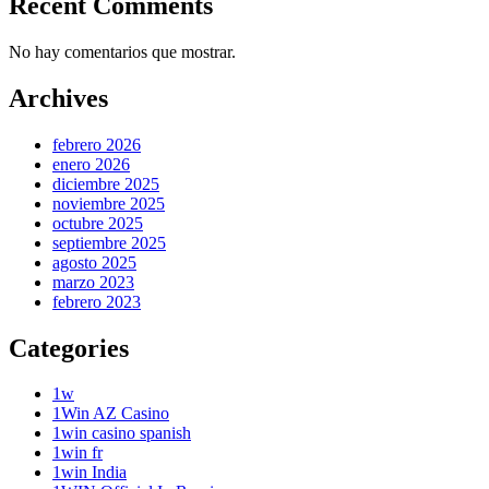
Recent Comments
No hay comentarios que mostrar.
Archives
febrero 2026
enero 2026
diciembre 2025
noviembre 2025
octubre 2025
septiembre 2025
agosto 2025
marzo 2023
febrero 2023
Categories
1w
1Win AZ Casino
1win casino spanish
1win fr
1win India