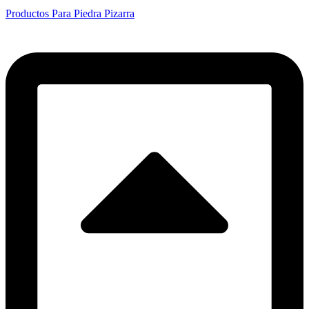
Productos Para Piedra Pizarra