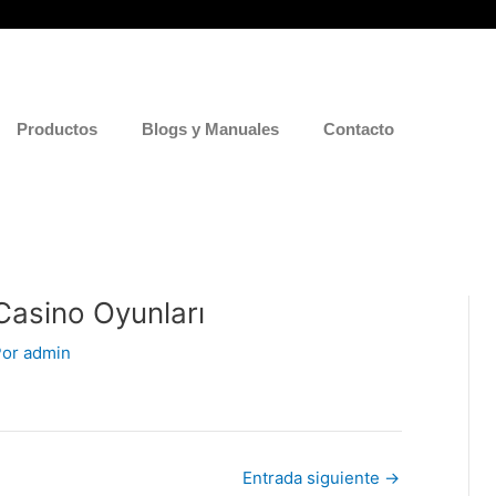
Productos
Blogs y Manuales
Contacto
 Casino Oyunları
Por
admin
Entrada siguiente
→