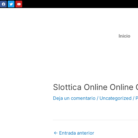
F
T
Y
Ir
a
w
o
c
i
u
al
e
t
t
b
t
u
contenido
o
e
b
o
r
e
k
Inicio
Slottica Online Online
Deja un comentario
/
Uncategorized
/ 
←
Entrada anterior