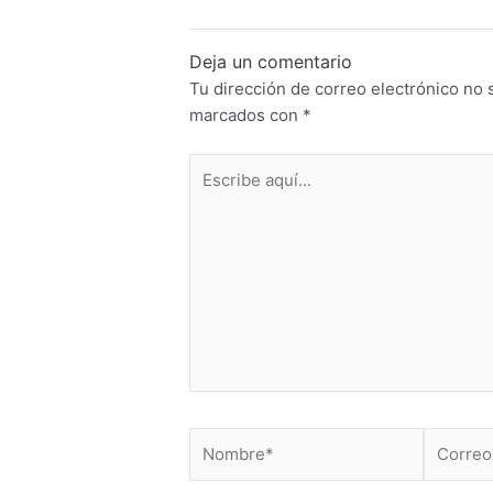
Deja un comentario
Tu dirección de correo electrónico no 
marcados con
*
Escribe
aquí...
Nombre*
Correo
electrón