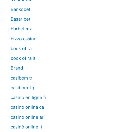
Bankobet
Basaribet
bbrbet mx
bizzo casino
book of ra
book of ra it
Brand
casibom tr
casibom-tg
casino en ligne fr
casino onlina ca
casino online ar
casinò online it