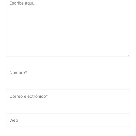
aquí...
Nombre*
Correo
electrónico*
Web