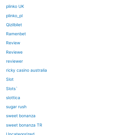
plinko UK
plinko_pl
Qizilbilet
Ramenbet
Review
Reviewe
reviewer
ricky casino australia
Slot
Slots`
slottica
sugar rush
sweet bonanza
sweet bonanza TR
Uncategorized