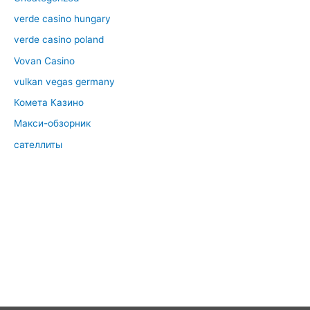
verde casino hungary
verde casino poland
Vovan Casino
vulkan vegas germany
Комета Казино
Макси-обзорник
сателлиты