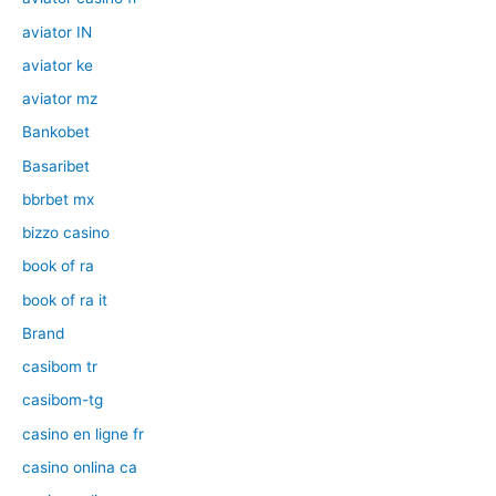
aviator IN
aviator ke
aviator mz
Bankobet
Basaribet
bbrbet mx
bizzo casino
book of ra
book of ra it
Brand
casibom tr
casibom-tg
casino en ligne fr
casino onlina ca