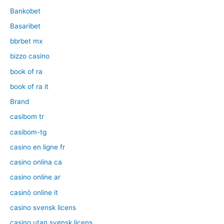
Bankobet
Basaribet
bbrbet mx
bizzo casino
book of ra
book of ra it
Brand
casibom tr
casibom-tg
casino en ligne fr
casino onlina ca
casino online ar
casinò online it
casino svensk licens
casino utan svensk licens