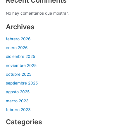
Recent Comments
No hay comentarios que mostrar.
Archives
febrero 2026
enero 2026
diciembre 2025
noviembre 2025
octubre 2025
septiembre 2025
agosto 2025
marzo 2023
febrero 2023
Categories