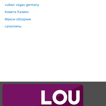
vulkan vegas germany
Комета Казино
Макси-обзорник
сателлиты