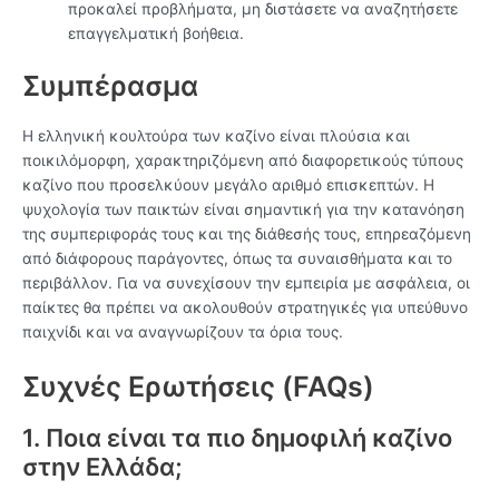
προκαλεί προβλήματα, μη διστάσετε να αναζητήσετε
επαγγελματική βοήθεια.
Συμπέρασμα
Η ελληνική κουλτούρα των καζίνο είναι πλούσια και
ποικιλόμορφη, χαρακτηριζόμενη από διαφορετικούς τύπους
καζίνο που προσελκύουν μεγάλο αριθμό επισκεπτών. Η
ψυχολογία των παικτών είναι σημαντική για την κατανόηση
της συμπεριφοράς τους και της διάθεσής τους, επηρεαζόμενη
από διάφορους παράγοντες, όπως τα συναισθήματα και το
περιβάλλον. Για να συνεχίσουν την εμπειρία με ασφάλεια, οι
παίκτες θα πρέπει να ακολουθούν στρατηγικές για υπεύθυνο
παιχνίδι και να αναγνωρίζουν τα όρια τους.
Συχνές Ερωτήσεις (FAQs)
1. Ποια είναι τα πιο δημοφιλή καζίνο
στην Ελλάδα;