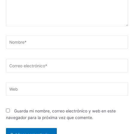
Nombre*
Correo
electrónico*
Web
Guarda mi nombre, correo electrónico y web en este
navegador para la próxima vez que comente.