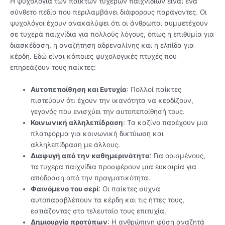
Η ψυχολογία των παικτών τυχερών παιχνιδιών είναι ένα
σύνθετο πεδίο που περιλαμβάνει διάφορους παράγοντες. Οι
ψυχολόγοι έχουν ανακαλύψει ότι οι άνθρωποι συμμετέχουν
σε τυχερά παιχνίδια για πολλούς λόγους, όπως η επιθυμία για
διασκέδαση, η αναζήτηση αδρεναλίνης και η ελπίδα για
κέρδη. Εδώ είναι κάποιες ψυχολογικές πτυχές που
επηρεάζουν τους παίκτες:
Αυτοπεποίθηση και Ευτυχία
: Πολλοί παίκτες
πιστεύουν ότι έχουν την ικανότητα να κερδίζουν,
γεγονός που ενισχύει την αυτοπεποίθησή τους.
Κοινωνική αλληλεπίδραση
: Τα καζίνο παρέχουν μια
πλατφόρμα για κοινωνική δικτύωση και
αλληλεπίδραση με άλλους.
Διαφυγή από την καθημερινότητα
: Για ορισμένους,
τα τυχερά παιχνίδια προσφέρουν μια ευκαιρία για
απόδραση από την πραγματικότητα.
Φαινόμενο του σερί
: Οι παίκτες συχνά
αυτοπαραβλέπουν τα κέρδη και τις ήττες τους,
εστιάζοντας στο τελευταίο τους επιτυχία.
Δημιουργία προτύπων
: Η ανθρώπινη φύση αναζητά