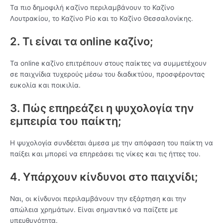
Τα πιο δημοφιλή καζίνο περιλαμβάνουν το Καζίνο
Λουτρακίου, το Καζίνο Ρίο και το Καζίνο Θεσσαλονίκης.
2. Τι είναι τα online καζίνο;
Τα online καζίνο επιτρέπουν στους παίκτες να συμμετέχουν
σε παιχνίδια τυχερούς μέσω του διαδικτύου, προσφέροντας
ευκολία και ποικιλία.
3. Πώς επηρεάζει η ψυχολογία την
εμπειρία του παίκτη;
Η ψυχολογία συνδέεται άμεσα με την απόφαση του παίκτη να
παίξει και μπορεί να επηρεάσει τις νίκες και τις ήττες του.
4. Υπάρχουν κίνδυνοι στο παιχνίδι;
Ναι, οι κίνδυνοι περιλαμβάνουν την εξάρτηση και την
απώλεια χρημάτων. Είναι σημαντικό να παίζετε με
υπευθυνότητα.