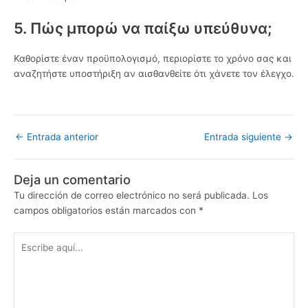
5. Πώς μπορώ να παίξω υπεύθυνα;
Καθορίστε έναν προϋπολογισμό, περιορίστε το χρόνο σας και
αναζητήστε υποστήριξη αν αισθανθείτε ότι χάνετε τον έλεγχο.
←
Entrada anterior
Entrada siguiente
→
Deja un comentario
Tu dirección de correo electrónico no será publicada.
Los
campos obligatorios están marcados con
*
Escribe
aquí...