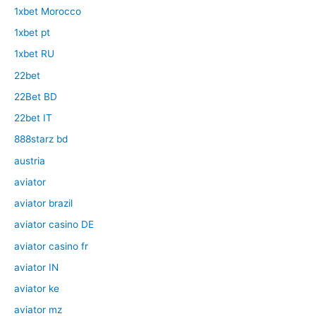
1xbet Morocco
1xbet pt
1xbet RU
22bet
22Bet BD
22bet IT
888starz bd
austria
aviator
aviator brazil
aviator casino DE
aviator casino fr
aviator IN
aviator ke
aviator mz