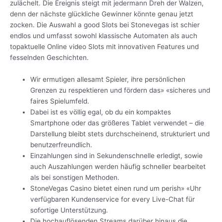
zulächelt. Die Ereignis steigt mit jedermann Dreh der Walzen,
denn der nächste glückliche Gewinner könnte genau jetzt
zocken. Die Auswahl a good Slots bei Stonevegas ist schier
endlos und umfasst sowohl klassische Automaten als auch
topaktuelle Online video Slots mit innovativen Features und
fesselnden Geschichten.
Wir ermutigen allesamt Spieler, ihre persönlichen
Grenzen zu respektieren und fördern das» «sicheres und
faires Spielumfeld.
Dabei ist es völlig egal, ob du ein kompaktes
Smartphone oder das größeres Tablet verwendet – die
Darstellung bleibt stets durchscheinend, strukturiert und
benutzerfreundlich.
Einzahlungen sind in Sekundenschnelle erledigt, sowie
auch Auszahlungen werden häufig schneller bearbeitet
als bei sonstigen Methoden.
StoneVegas Casino bietet einen rund um perish» «Uhr
verfügbaren Kundenservice for every Live-Chat für
sofortige Unterstützung.
Die hochauflösenden Streams darüber hinaus die