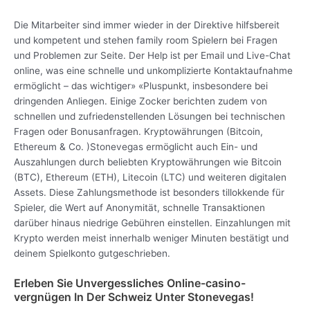
Die Mitarbeiter sind immer wieder in der Direktive hilfsbereit
und kompetent und stehen family room Spielern bei Fragen
und Problemen zur Seite. Der Help ist per Email und Live-Chat
online, was eine schnelle und unkomplizierte Kontaktaufnahme
ermöglicht – das wichtiger» «Pluspunkt, insbesondere bei
dringenden Anliegen. Einige Zocker berichten zudem von
schnellen und zufriedenstellenden Lösungen bei technischen
Fragen oder Bonusanfragen. Kryptowährungen (Bitcoin,
Ethereum & Co. )Stonevegas ermöglicht auch Ein- und
Auszahlungen durch beliebten Kryptowährungen wie Bitcoin
(BTC), Ethereum (ETH), Litecoin (LTC) und weiteren digitalen
Assets. Diese Zahlungsmethode ist besonders tillokkende für
Spieler, die Wert auf Anonymität, schnelle Transaktionen
darüber hinaus niedrige Gebühren einstellen. Einzahlungen mit
Krypto werden meist innerhalb weniger Minuten bestätigt und
deinem Spielkonto gutgeschrieben.
Erleben Sie Unvergessliches Online-casino-
vergnügen In Der Schweiz Unter Stonevegas!