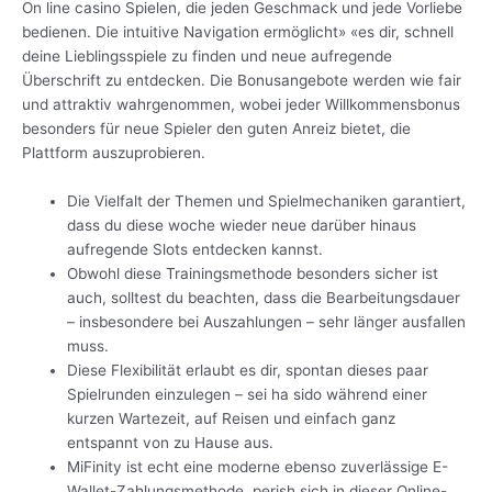
On line casino Spielen, die jeden Geschmack und jede Vorliebe
bedienen. Die intuitive Navigation ermöglicht» «es dir, schnell
deine Lieblingsspiele zu finden und neue aufregende
Überschrift zu entdecken. Die Bonusangebote werden wie fair
und attraktiv wahrgenommen, wobei jeder Willkommensbonus
besonders für neue Spieler den guten Anreiz bietet, die
Plattform auszuprobieren.
Die Vielfalt der Themen und Spielmechaniken garantiert,
dass du diese woche wieder neue darüber hinaus
aufregende Slots entdecken kannst.
Obwohl diese Trainingsmethode besonders sicher ist
auch, solltest du beachten, dass die Bearbeitungsdauer
– insbesondere bei Auszahlungen – sehr länger ausfallen
muss.
Diese Flexibilität erlaubt es dir, spontan dieses paar
Spielrunden einzulegen – sei ha sido während einer
kurzen Wartezeit, auf Reisen und einfach ganz
entspannt von zu Hause aus.
MiFinity ist echt eine moderne ebenso zuverlässige E-
Wallet-Zahlungsmethode, perish sich in dieser Online-