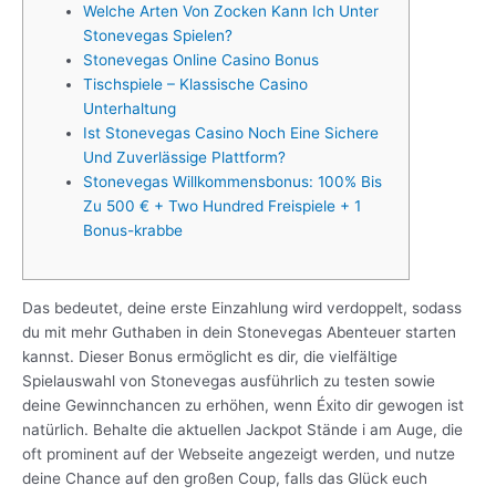
Welche Arten Von Zocken Kann Ich Unter
Stonevegas Spielen?
Stonevegas Online Casino Bonus
Tischspiele – Klassische Casino
Unterhaltung
Ist Stonevegas Casino Noch Eine Sichere
Und Zuverlässige Plattform?
Stonevegas Willkommensbonus: 100% Bis
Zu 500 € + Two Hundred Freispiele + 1
Bonus-krabbe
Das bedeutet, deine erste Einzahlung wird verdoppelt, sodass
du mit mehr Guthaben in dein Stonevegas Abenteuer starten
kannst. Dieser Bonus ermöglicht es dir, die vielfältige
Spielauswahl von Stonevegas ausführlich zu testen sowie
deine Gewinnchancen zu erhöhen, wenn Éxito dir gewogen ist
natürlich. Behalte die aktuellen Jackpot Stände i am Auge, die
oft prominent auf der Webseite angezeigt werden, und nutze
deine Chance auf den großen Coup, falls das Glück euch