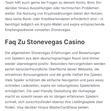
Team hilft euch gerne bei Fragen zu deinem Konto, Boni, Ein-
darüber hinaus Auszahlungen oder technischen Problemen
weiter. Die Nutzung von Kryptowährungen bietet den Nutzen,
dass keine Bank- oder Kreditkartendaten erforderlich sind – ni
benötigst lediglich ein Krypto-Wallet und expire entsprechende
Empfangsadresse vonseiten Stonevegas.
Faq Zu Stonevegas Casino
Die allgemeinen Stonevegas Erfahrungen und Bewertungen
von Spielern aus dem deutschsprachigen Raum sind immer
wieder überwiegend positiv. Besonders hervorgehoben werden
perish benutzerfreundliche Oberfläche dieser Webseite, die
attraktiven Bonusangebote und die große Vielfalt the Spielen.
Viele Spieler schätzen die einfache Navigation und pass away
schnellen Ladezeiten, expire ein reibungsloses Spielerlebnis
ermöglichen. Die user-friendly Gestaltung der Homepage
macht es sowohl neuen als im übrigen erfahrenen Spielern
schnell, sich zurechtzufinden ebenso ihre Lieblingsspiele über
finden. Visa darüber hinaus MasterCardDiese beiden