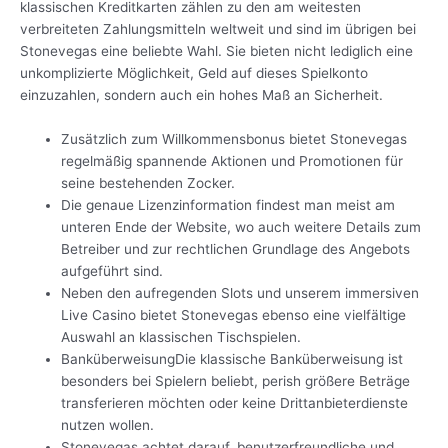
klassischen Kreditkarten zählen zu den am weitesten
verbreiteten Zahlungsmitteln weltweit und sind im übrigen bei
Stonevegas eine beliebte Wahl. Sie bieten nicht lediglich eine
unkomplizierte Möglichkeit, Geld auf dieses Spielkonto
einzuzahlen, sondern auch ein hohes Maß an Sicherheit.
Zusätzlich zum Willkommensbonus bietet Stonevegas
regelmäßig spannende Aktionen und Promotionen für
seine bestehenden Zocker.
Die genaue Lizenzinformation findest man meist am
unteren Ende der Website, wo auch weitere Details zum
Betreiber und zur rechtlichen Grundlage des Angebots
aufgeführt sind.
Neben den aufregenden Slots und unserem immersiven
Live Casino bietet Stonevegas ebenso eine vielfältige
Auswahl an klassischen Tischspielen.
BanküberweisungDie klassische Banküberweisung ist
besonders bei Spielern beliebt, perish größere Beträge
transferieren möchten oder keine Drittanbieterdienste
nutzen wollen.
Stonevegas achtet darauf, benutzerfreundliche und