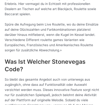
Erlebnis. Hier vermagst du in Echtzeit mit professionellen
Dealern an Tischen auf welche art Blackjack, Roulette sowie
Baccarat spielen.
Spüre die Aufregung beim Live Roulette, wo du deine Einsätze
auf deine Glückszahlen und Farbkombinationen platzierst
darüber hinaus mitfieberst, wenn die Kugel im Kessel landet.
Verschiedene Different roulette games Varianten wie
Europäisches, Französisches und Amerikanisches Roulette
sorgen für zusätzliche Abwechslung.»
Was Ist Welcher Stonevegas
Code?
So bleibt das gesamte Angebot auch von unterwegs aus
zugänglich, ohne dass auf Funktionalität oder Auswahl
verzichtet werden muss. Dieses innovative Feature sorgt nicht
nur für zusätzlichen Spielspaß, jedoch belohnt deine Aktivität
auf der Plattform auf originelle Melodie. Sobald du viele