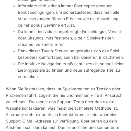
Informiere dich jedoch immer über expire genauen
Bonusbedingungen, um sicherzustellen, dass man alle
Voraussetzungen für den Erhalt sowie die Auszahlung
deiner Bonus Gewinne erfüllst.
Du kannst individuell angefertigte Einzahlungs-, Verlust-
oder Sitzungslimits festlegen, o dein Spielverhalten
ratsamer zu kontrollieren.
Dank dieser Touch-Steuerung gestaltet sich das Spiel
besonders komfortabel, auch bei kleineren Bildschirmen.
Die intuitive Navigation ermöglicht» «es dir, schnell deine
Lieblingsspiele zu finden und neue aufregende Titel zu
entdecken.
Wenn Sie feststellen, dass Ihr Spielverhalten zu Tension oder
Problemen führt, zögern Sie nie und nimmer, Hilfe in Anspruch
zu nehmen. Du kannst das Support-Team über den expire
Website kontaktieren, was meist die schnellste Methode ist.
Alternativ steht dir auch ein Kontaktformular oder aber eine
Support-E-Mail-Adresse zur Verfügung, über perish du dein
Anstehen schildern kannst. Das freundliche und kompetente