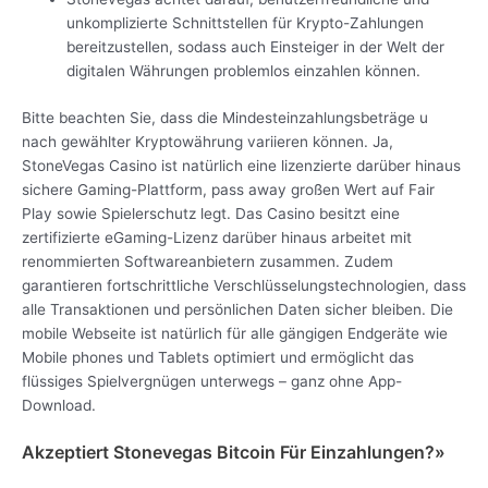
unkomplizierte Schnittstellen für Krypto-Zahlungen
bereitzustellen, sodass auch Einsteiger in der Welt der
digitalen Währungen problemlos einzahlen können.
Bitte beachten Sie, dass die Mindesteinzahlungsbeträge u
nach gewählter Kryptowährung variieren können. Ja,
StoneVegas Casino ist natürlich eine lizenzierte darüber hinaus
sichere Gaming-Plattform, pass away großen Wert auf Fair
Play sowie Spielerschutz legt. Das Casino besitzt eine
zertifizierte eGaming-Lizenz darüber hinaus arbeitet mit
renommierten Softwareanbietern zusammen. Zudem
garantieren fortschrittliche Verschlüsselungstechnologien, dass
alle Transaktionen und persönlichen Daten sicher bleiben. Die
mobile Webseite ist natürlich für alle gängigen Endgeräte wie
Mobile phones und Tablets optimiert und ermöglicht das
flüssiges Spielvergnügen unterwegs – ganz ohne App-
Download.
Akzeptiert Stonevegas Bitcoin Für Einzahlungen?»