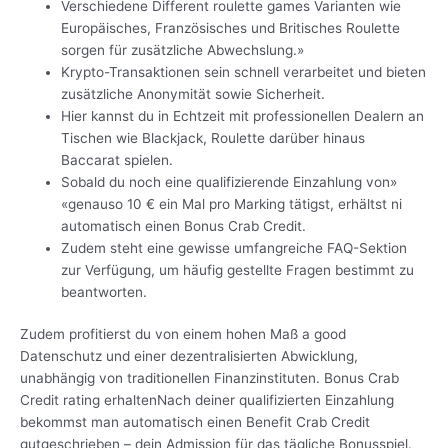
Verschiedene Different roulette games Varianten wie
Europäisches, Französisches und Britisches Roulette
sorgen für zusätzliche Abwechslung.»
Krypto-Transaktionen sein schnell verarbeitet und bieten
zusätzliche Anonymität sowie Sicherheit.
Hier kannst du in Echtzeit mit professionellen Dealern an
Tischen wie Blackjack, Roulette darüber hinaus
Baccarat spielen.
Sobald du noch eine qualifizierende Einzahlung von»
«genauso 10 € ein Mal pro Marking tätigst, erhältst ni
automatisch einen Bonus Crab Credit.
Zudem steht eine gewisse umfangreiche FAQ-Sektion
zur Verfügung, um häufig gestellte Fragen bestimmt zu
beantworten.
Zudem profitierst du von einem hohen Maß a good
Datenschutz und einer dezentralisierten Abwicklung,
unabhängig von traditionellen Finanzinstituten. Bonus Crab
Credit rating erhaltenNach deiner qualifizierten Einzahlung
bekommst man automatisch einen Benefit Crab Credit
gutgeschrieben – dein Admission für das tägliche Bonusspiel.