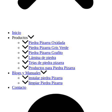
Inicio
Productos
Piedra Pizarra Oxidada
Piedra Pizarra Gris Verde
Piedra Pizarra Grafito
Lámina de piedra
Tejas de piedra pizarra
Productos para Piedra Pizarra
Blogs y Manuales
instalar piedra Pizarra
limpiar Piedra Pizarra
Contacto