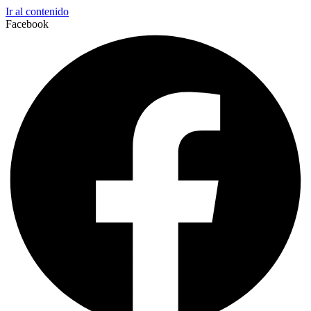
Ir al contenido
Facebook