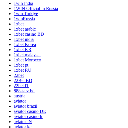
1win India
1WIN Official In Russia
1win Turkiye
1winRussia
1xbet
1xbet arabic
1xbet casino BD
1xbet india
1xbet Korea
1xbet KR
1xbet malaysia
1xbet Morocco
1xbet pt
1xbet RU
22bet
22Bet BD
22bet IT
888starz bd
austria
aviator
aviator brazil
aviator casino DE
aviator casino fr
aviator IN
aviator ke