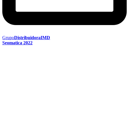
Grupo
DistribuidoraIMD
Seomatica 2022