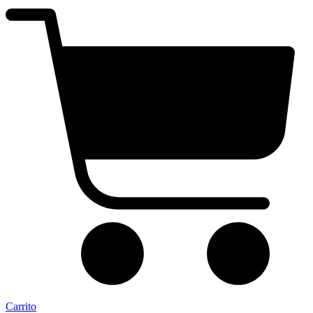
Carrito