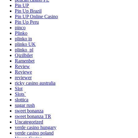
Pin UP
Pin Up Brazil
Pin UP Online Casino
Pin Up Peru
pinco
Plinko
plinko in
plinko UK
plinko_pl
Qizilbilet
Ramenbet
Review
Reviewe
reviewer
ricky casino australia
Slot
Slots`
slottica
sugar rush
sweet bonanza
sweet bonanza TR
Uncategorized
verde casino hungary
verde casino poland