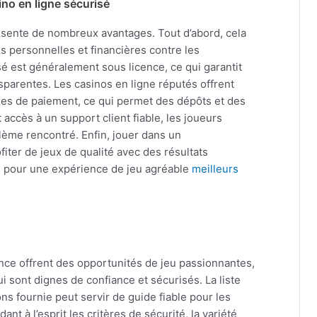
no en ligne sécurisé
ésente de nombreux avantages. Tout d’abord, cela
s personnelles et financières contre les
é est généralement sous licence, ce qui garantit
sparentes. Les casinos en ligne réputés offrent
es de paiement, ce qui permet des dépôts et des
t accès à un support client fiable, les joueurs
lème rencontré. Enfin, jouer dans un
ter de jeux de qualité avec des résultats
iel pour une expérience de jeu agréable
meilleurs
nce offrent des opportunités de jeu passionnantes,
ui sont dignes de confiance et sécurisés. La liste
ns fournie peut servir de guide fiable pour les
nt à l’esprit les critères de sécurité, la variété