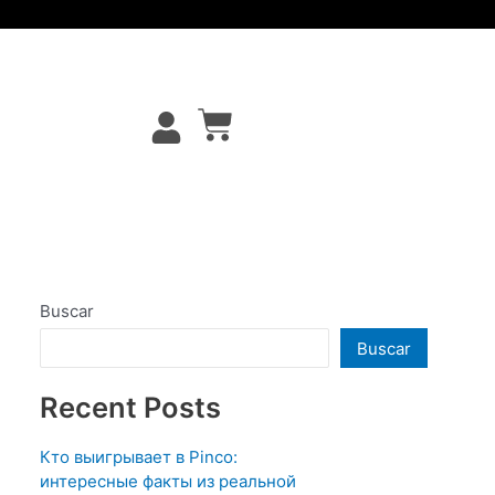
Carrito
Buscar
Buscar
Recent Posts
Кто выигрывает в Pinco:
интересные факты из реальной