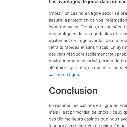
Les avantages de jouer dans un casi
Choisir un casino en ligne sécurisé pr
assure la protection de vos information
cybermenaces. De plus, un site sécuris
des pratiques de jeu équitables et tran
également un large éventail de méthod
retraits rapides et sans tracas. En ayan
peuvent résoudre facilement tout prob
environnement sécurisé permet de profi
aléatoires garantis, ce qui est essent
casino en ligne
.
Conclusion
En résumé, les casinos en ligne en Fra
mais il est primordial de choisir ceux q
des dix meilleurs casinos que nous avo
joueurs à la recherche de gains. En garda