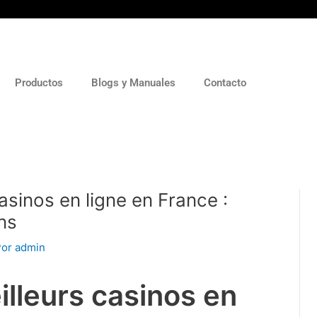
Productos
Blogs y Manuales
Contacto
asinos en ligne en France :
ns
Por
admin
lleurs casinos en