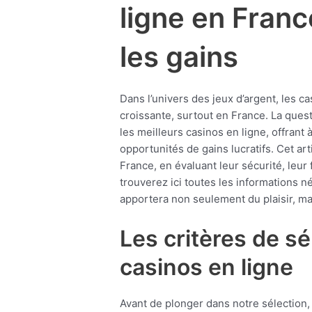
ligne en Franc
les gains
Dans l’univers des jeux d’argent, les c
croissante, surtout en France. La ques
les meilleurs casinos en ligne, offrant
opportunités de gains lucratifs. Cet art
France, en évaluant leur sécurité, leur 
trouverez ici toutes les informations n
apportera non seulement du plaisir, ma
Les critères de sé
casinos en ligne
Avant de plonger dans notre sélection, 