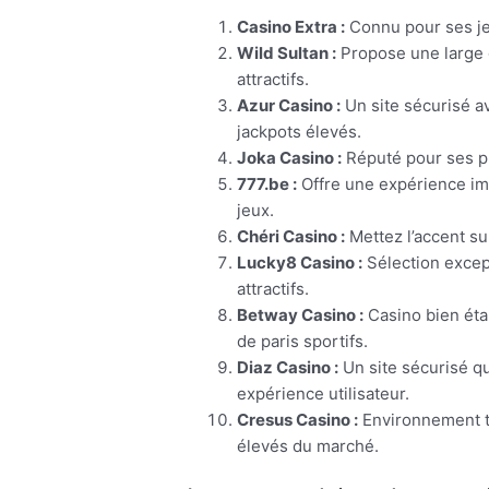
Casino Extra :
Connu pour ses jeu
Wild Sultan :
Propose une large
attractifs.
Azur Casino :
Un site sécurisé av
jackpots élevés.
Joka Casino :
Réputé pour ses pr
777.be :
Offre une expérience im
jeux.
Chéri Casino :
Mettez l’accent su
Lucky8 Casino :
Sélection excep
attractifs.
Betway Casino :
Casino bien étab
de paris sportifs.
Diaz Casino :
Un site sécurisé q
expérience utilisateur.
Cresus Casino :
Environnement tr
élevés du marché.