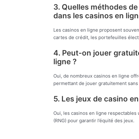
3. Quelles méthodes de
dans les casinos en lign
Les casinos en ligne proposent souven
cartes de crédit, les portefeuilles élec
4. Peut-on jouer gratui
ligne ?
Oui, de nombreux casinos en ligne off
permettant de jouer gratuitement sans 
5. Les jeux de casino en
Oui, les casinos en ligne respectables
(RNG) pour garantir l’équité des jeux.