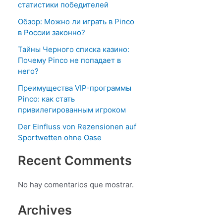
статистики победителей
Обзор: Можно ли играть в Pinco
в России законно?
Тайны Черного списка казино:
Почему Pinco не попадает в
него?
Преимущества VIP-программы
Pinco: как стать
привилегированным игроком
Der Einfluss von Rezensionen auf
Sportwetten ohne Oase
Recent Comments
No hay comentarios que mostrar.
Archives