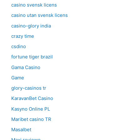
casino svensk licens
casino utan svensk licens
casino-glory india
crazy time
csdino
fortune tiger brazil
Gama Casino
Game
glory-casinos tr
KaravanBet Casino
Kasyno Online PL
Maribet casino TR
Masalbet
Maxi reviewe