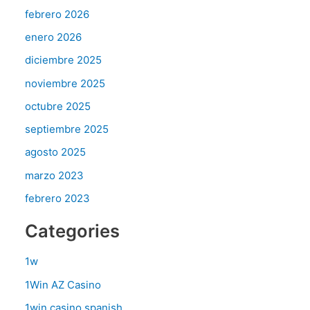
febrero 2026
enero 2026
diciembre 2025
noviembre 2025
octubre 2025
septiembre 2025
agosto 2025
marzo 2023
febrero 2023
Categories
1w
1Win AZ Casino
1win casino spanish