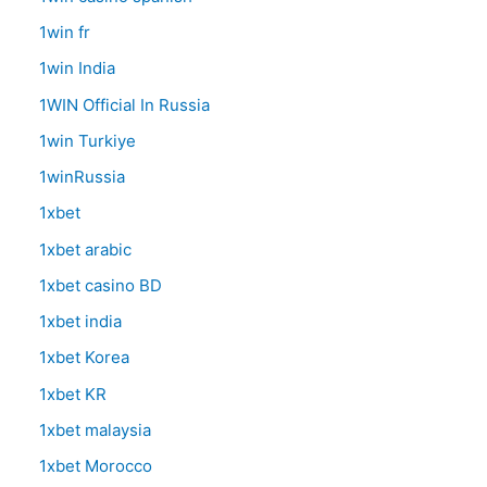
1win fr
1win India
1WIN Official In Russia
1win Turkiye
1winRussia
1xbet
1xbet arabic
1xbet casino BD
1xbet india
1xbet Korea
1xbet KR
1xbet malaysia
1xbet Morocco