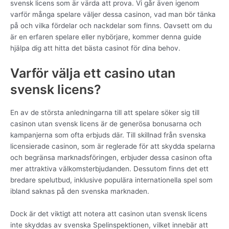
svensk licens som är värda att prova. Vi går även igenom
varför många spelare väljer dessa casinon, vad man bör tänka
på och vilka fördelar och nackdelar som finns. Oavsett om du
är en erfaren spelare eller nybörjare, kommer denna guide
hjälpa dig att hitta det bästa casinot för dina behov.
Varför välja ett casino utan
svensk licens?
En av de största anledningarna till att spelare söker sig till
casinon utan svensk licens är de generösa bonusarna och
kampanjerna som ofta erbjuds där. Till skillnad från svenska
licensierade casinon, som är reglerade för att skydda spelarna
och begränsa marknadsföringen, erbjuder dessa casinon ofta
mer attraktiva välkomsterbjudanden. Dessutom finns det ett
bredare spelutbud, inklusive populära internationella spel som
ibland saknas på den svenska marknaden.
Dock är det viktigt att notera att casinon utan svensk licens
inte skyddas av svenska Spelinspektionen, vilket innebär att