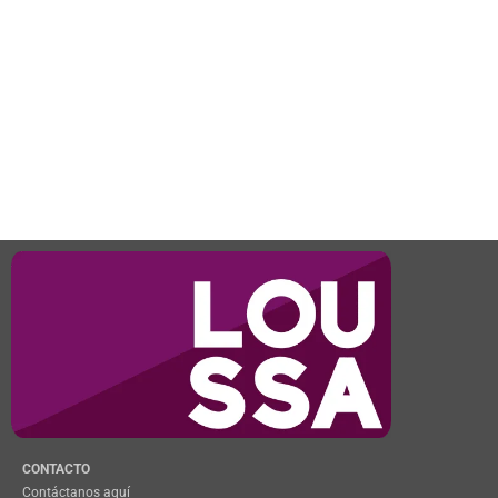
CONTACTO
Contáctanos aquí