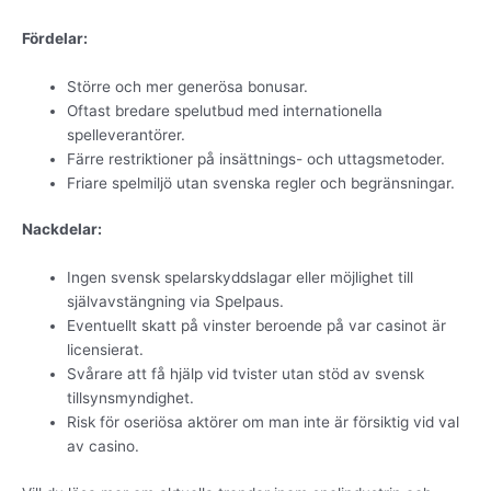
Fördelar:
Större och mer generösa bonusar.
Oftast bredare spelutbud med internationella
spelleverantörer.
Färre restriktioner på insättnings- och uttagsmetoder.
Friare spelmiljö utan svenska regler och begränsningar.
Nackdelar:
Ingen svensk spelarskyddslagar eller möjlighet till
självavstängning via Spelpaus.
Eventuellt skatt på vinster beroende på var casinot är
licensierat.
Svårare att få hjälp vid tvister utan stöd av svensk
tillsynsmyndighet.
Risk för oseriösa aktörer om man inte är försiktig vid val
av casino.