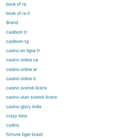
book of ra
book of ra it
Brand
casibom tr
casibom-tg
casino en ligne fr
casino onlina ca
casino online ar
casinò online it
casino svensk licens
casino utan svensk licens
casino-glory india
crazy time
csdino
fortune tiger brazil