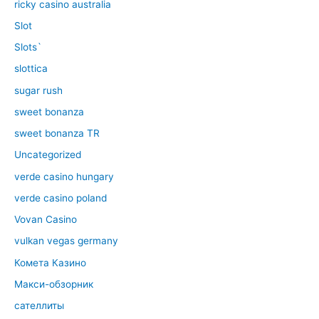
ricky casino australia
Slot
Slots`
slottica
sugar rush
sweet bonanza
sweet bonanza TR
Uncategorized
verde casino hungary
verde casino poland
Vovan Casino
vulkan vegas germany
Комета Казино
Макси-обзорник
сателлиты