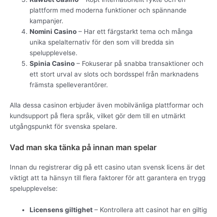
plattform med moderna funktioner och spännande
kampanjer.
Nomini Casino
– Har ett färgstarkt tema och många
unika spelalternativ för den som vill bredda sin
spelupplevelse.
Spinia Casino
– Fokuserar på snabba transaktioner och
ett stort urval av slots och bordsspel från marknadens
främsta spelleverantörer.
Alla dessa casinon erbjuder även mobilvänliga plattformar och
kundsupport på flera språk, vilket gör dem till en utmärkt
utgångspunkt för svenska spelare.
Vad man ska tänka på innan man spelar
Innan du registrerar dig på ett casino utan svensk licens är det
viktigt att ta hänsyn till flera faktorer för att garantera en trygg
spelupplevelse:
Licensens giltighet
– Kontrollera att casinot har en giltig