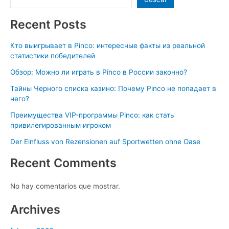
Recent Posts
Кто выигрывает в Pinco: интересные факты из реальной
статистики победителей
Обзор: Можно ли играть в Pinco в России законно?
Тайны Черного списка казино: Почему Pinco не попадает в
него?
Преимущества VIP-программы Pinco: как стать
привилегированным игроком
Der Einfluss von Rezensionen auf Sportwetten ohne Oase
Recent Comments
No hay comentarios que mostrar.
Archives