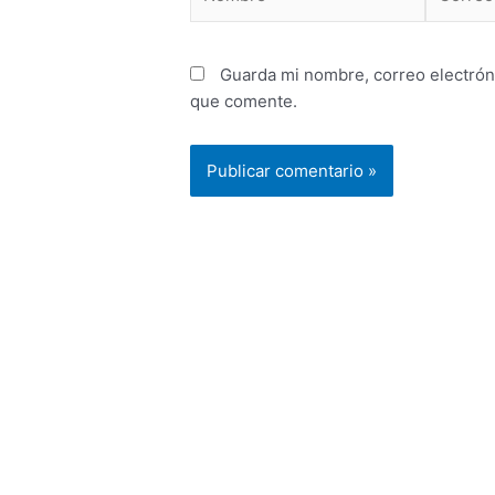
electrón
Guarda mi nombre, correo electrón
que comente.