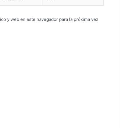
ico*
ico y web en este navegador para la próxima vez