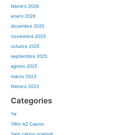
febrero 2026
enero 2026
diciembre 2025
noviembre 2025
octubre 2025
septiembre 2025
agosto 2025
marzo 2023
febrero 2023
Categories
1w
1Win AZ Casino
1win casino spanish