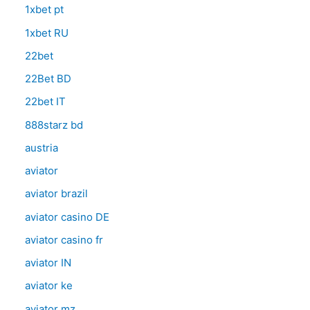
1xbet pt
1xbet RU
22bet
22Bet BD
22bet IT
888starz bd
austria
aviator
aviator brazil
aviator casino DE
aviator casino fr
aviator IN
aviator ke
aviator mz