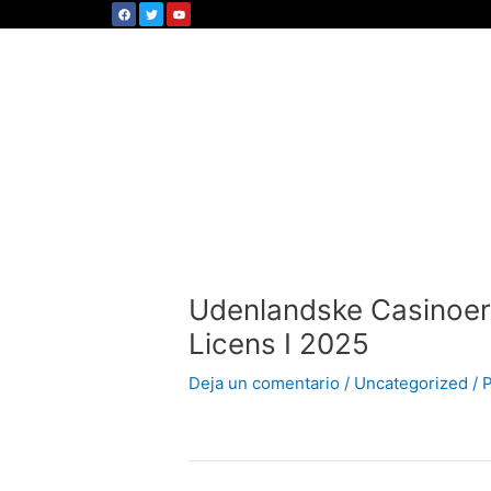
F
T
Y
Ir
a
w
o
c
i
u
al
e
t
t
b
t
u
contenido
o
e
b
o
r
e
k
Udenlandske Casinoer 
Licens I 2025
Deja un comentario
/
Uncategorized
/ 