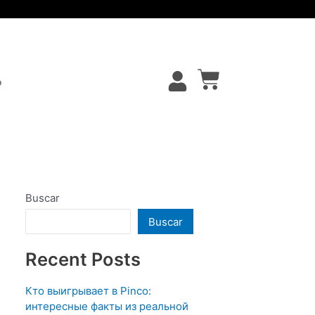
Carrito
o
Buscar
Buscar
Recent Posts
Кто выигрывает в Pinco:
интересные факты из реальной